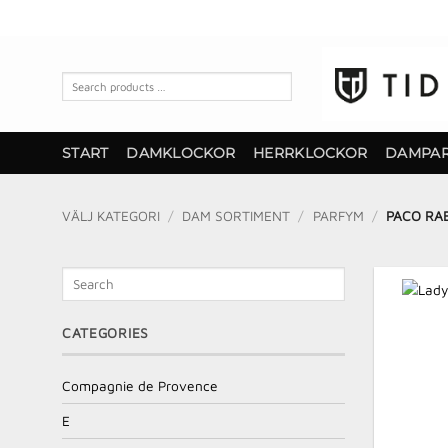
Skip
to
content
Search
products
…
START
DAMKLOCKOR
HERRKLOCKOR
DAMPA
VÄLJ KATEGORI
/
DAM SORTIMENT
/
PARFYM
/
PACO RA
Search
CATEGORIES
Compagnie de Provence
E