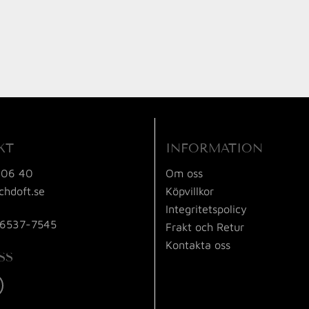
KT
INFORMATION
 06 40
Om oss
chdoft.se
Köpvillkor
Integritetspolicy
56537-7545
Frakt och Retur
Kontakta oss
SS