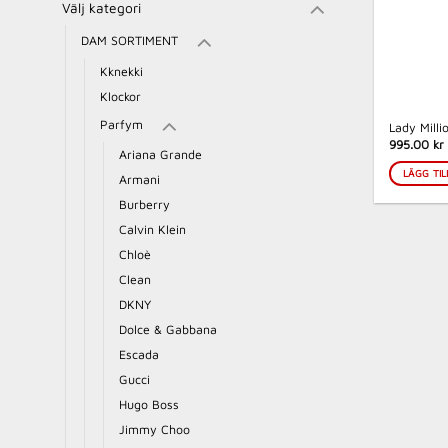
Välj kategori
DAM SORTIMENT
Kknekki
Klockor
Parfym
Lady Mill
995.00 kr
Ariana Grande
LÄGG TIL
Armani
Burberry
Calvin Klein
Chloè
Clean
DKNY
Dolce & Gabbana
Escada
Gucci
Hugo Boss
Jimmy Choo