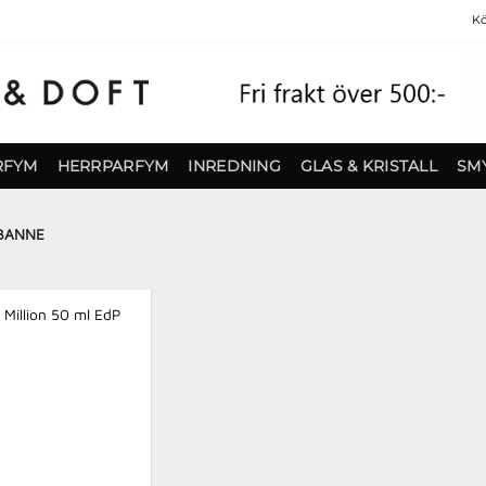
Kö
RFYM
HERRPARFYM
INREDNING
GLAS & KRISTALL
SM
BANNE