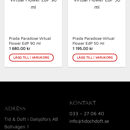
Prada Paradoxe Virtual
Prada Paradoxe Virtual
Flower EdP 90 ml
Flower EdP 50 ml
1 680.00 kr
1 195.00 kr
LÄGG TILL I VARUKORG
LÄGG TILL I VARUKORG
KONTAKT
ADRESS
033 – 27 06 40
Tid & Doft i Dalsjöfors AB
info@tidochdoft.se
Bollvägen 1