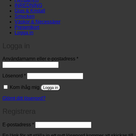
INREDNING
Glas & Kristall
Smycken
Väskor & Necessärer
Presentkort
Logga in
Logga in
Obligatoriskt
Användarnamn eller e-postadress
*
Obligatoriskt
Lösenord
*
Kom ihåg mig
Logga in
Glömt ditt lösenord?
Registrera
Obligatoriskt
E-postadress
*
En länk för att ställa in ett nytt lösenord kommer att skickas till