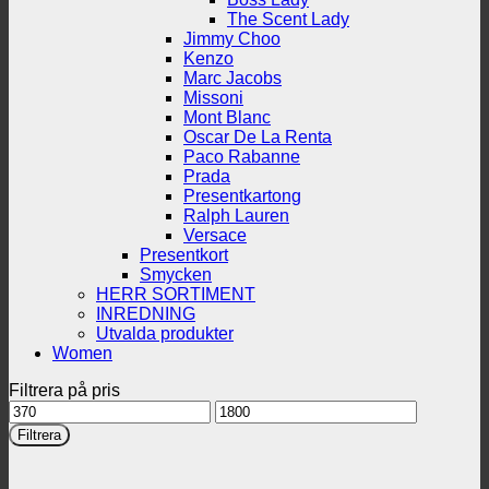
The Scent Lady
Jimmy Choo
Kenzo
Marc Jacobs
Missoni
Mont Blanc
Oscar De La Renta
Paco Rabanne
Prada
Presentkartong
Ralph Lauren
Versace
Presentkort
Smycken
HERR SORTIMENT
INREDNING
Utvalda produkter
Women
Filtrera på pris
Min
Max
pris
pris
Filtrera