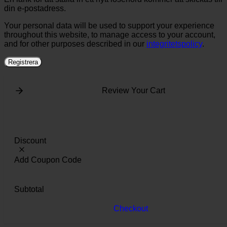
din e-postadress.
Your personal data will be used to support your experience
throughout this website, to manage access to your account,
and for other purposes described in our
integritetspolicy
.
Registrera
Review Your Cart
Discount
Add Coupon Code
Subtotal
Checkout