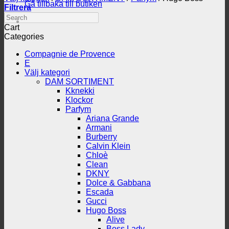
Gå tillbaka till butiken
Filtrera
Search
Cart
Categories
Compagnie de Provence
E
Välj kategori
DAM SORTIMENT
Kknekki
Klockor
Parfym
Ariana Grande
Armani
Burberry
Calvin Klein
Chloè
Clean
DKNY
Dolce & Gabbana
Escada
Gucci
Hugo Boss
Alive
Boss Lady