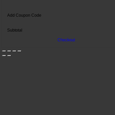
Add Coupon Code
Subtotal
Checkout