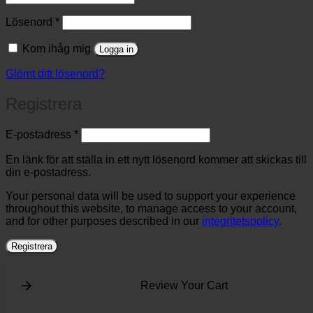
Obligatoriskt
Lösenord
*
Kom ihåg mig
Logga in
Glömt ditt lösenord?
Registrera
Obligatoriskt
E-postadress
*
En länk för att ställa in ett nytt lösenord kommer att skickas till
din e-postadress.
Your personal data will be used to support your experience
throughout this website, to manage access to your account,
and for other purposes described in our
integritetspolicy
.
Registrera
Review Your Cart