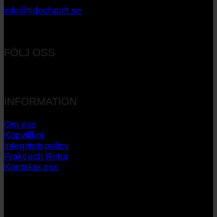
info@tidochdoft.se
Orgnr: 556537-7545
FÖLJ OSS
INFORMATION
Om oss
Köpvillkor
Integritetspolicy
Frakt och Retur
Kontakta oss