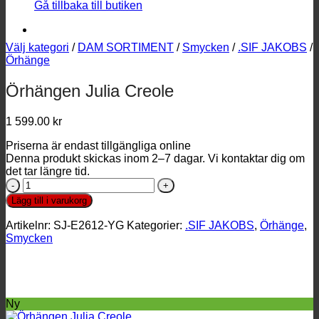
Gå tillbaka till butiken
Välj kategori
/
DAM SORTIMENT
/
Smycken
/
.SIF JAKOBS
/
Örhänge
Örhängen Julia Creole
1 599.00
kr
Priserna är endast tillgängliga online
Denna produkt skickas inom 2–7 dagar. Vi kontaktar dig om
det tar längre tid.
Örhängen
Julia
Lägg till i varukorg
Creole
mängd
Artikelnr:
SJ-E2612-YG
Kategorier:
.SIF JAKOBS
,
Örhänge
,
Smycken
Ny