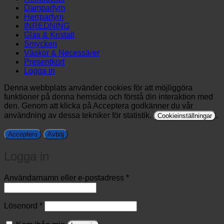
Damparfym
Herrparfym
INREDNING
Glas & Kristall
Smycken
Väskor & Necessärer
Presentkort
Logga in
Denna webbplats använder cookies för att möjliggöra
funktioner på denna hemsida och förstå din interaktion med
den. Genom att klicka på Acceptera godkänner du vår
användning av dessa tekniker för statistik.
.
Cookieinställningar
Acceptera
Avböj
Logga in
Obligatoriskt
Användarnamn eller e-postadress
*
Obligatoriskt
Lösenord
*