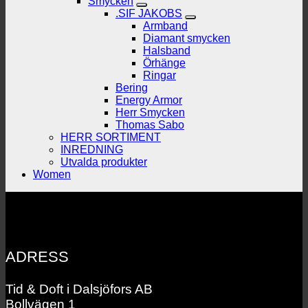
Smycken
.SIF JAKOBS
Armband
Diamant smycken
Halsband
Örhänge
Ringar
Bering
Energy Armor
Herr Smycken
Thomas Sabo
HERR SORTIMENT
INREDNING
Utvalda produkter
Women
ADRESS
Tid & Doft i Dalsjöfors AB
Bollvägen 1