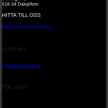
516 34 Dalsjöfors
HITTA TILL OSS
Karta / Vägbeskrivning »
KONTAKT
033 – 27 06 40
info@tidochdoft.se
Orgnr: 556537-7545
FÖLJ OSS