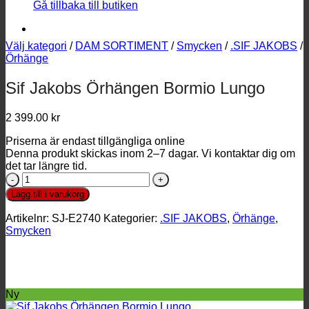
Gå tillbaka till butiken
Välj kategori
/
DAM SORTIMENT
/
Smycken
/
.SIF JAKOBS
/
Örhänge
Sif Jakobs Örhängen Bormio Lungo
2 399.00
kr
Priserna är endast tillgängliga online
Denna produkt skickas inom 2–7 dagar. Vi kontaktar dig om
det tar längre tid.
Sif
Jakobs
Lägg till i varukorg
Örhängen
Bormio
Artikelnr:
SJ-E2740
Kategorier:
.SIF JAKOBS
,
Örhänge
,
Lungo
Smycken
mängd
Ny