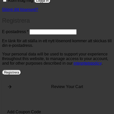
Kom ihåg mig
Logga in
Glömt ditt lösenord?
Registrera
Obligatoriskt
E-postadress
*
En länk för att ställa in ett nytt lösenord kommer att skickas till
din e-postadress.
Your personal data will be used to support your experience
throughout this website, to manage access to your account,
and for other purposes described in our
integritetspolicy
.
Registrera
Review Your Cart
Add Coupon Code