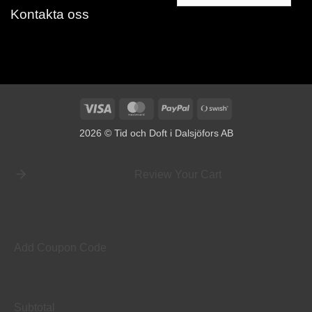
Kontakta oss
Visa
MasterCard
PayPal
Swish
(SE)
2026 © Tid och Doft i Dalsjöfors AB
Review Your Cart
Add Coupon Code
Subtotal