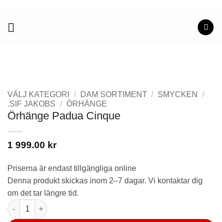
Skip
to
content
VÄLJ KATEGORI
/
DAM SORTIMENT
/
SMYCKEN
/
.SIF JAKOBS
/
ÖRHÄNGE
Örhänge Padua Cinque
1 999.00
kr
Priserna är endast tillgängliga online
Denna produkt skickas inom 2–7 dagar. Vi kontaktar dig
om det tar längre tid.
Örhänge Padua Cinque mängd