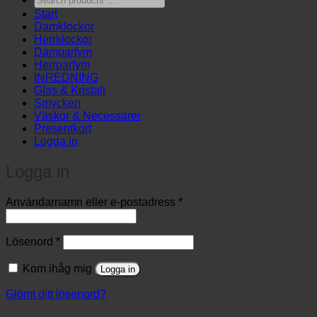
products
Start
…
Damklockor
Herrklockor
Damparfym
Herrparfym
INREDNING
Glas & Kristall
Smycken
Väskor & Necessärer
Presentkort
Logga in
Logga in
Obligatoriskt
Användarnamn eller e-postadress
*
Obligatoriskt
Lösenord
*
Kom ihåg mig
Logga in
Glömt ditt lösenord?