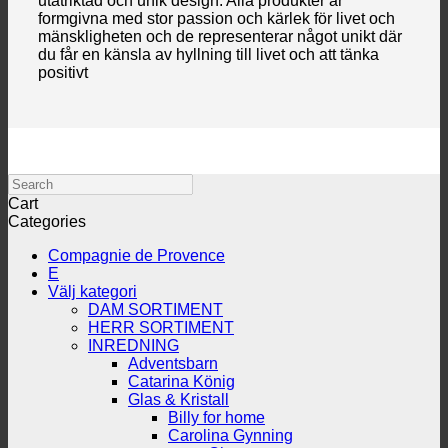
utåtriktad och unik design. Alla produkter är
formgivna med stor passion och kärlek för livet och
mänskligheten och de representerar något unikt där
du får en känsla av hyllning till livet och att tänka
positivt
Search
Cart
Categories
Compagnie de Provence
E
Välj kategori
DAM SORTIMENT
HERR SORTIMENT
INREDNING
Adventsbarn
Catarina König
Glas & Kristall
Billy for home
Carolina Gynning