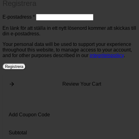
Registrera
Obligatoriskt
E-postadress
*
En länk för att ställa in ett nytt lösenord kommer att skickas till
din e-postadress.
Your personal data will be used to support your experience
throughout this website, to manage access to your account,
and for other purposes described in our
integritetspolicy
.
Registrera
Review Your Cart
Add Coupon Code
Subtotal