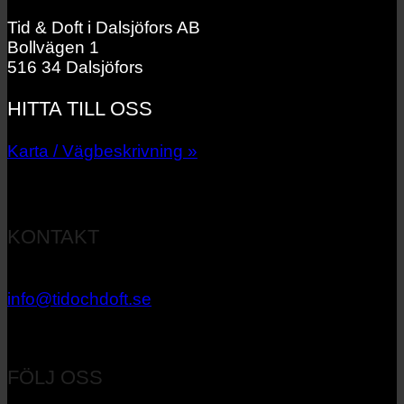
Tid & Doft i Dalsjöfors AB
Bollvägen 1
516 34 Dalsjöfors
HITTA TILL OSS
Karta / Vägbeskrivning »
KONTAKT
033 – 27 06 40
info@tidochdoft.se
Orgnr: 556537-7545
FÖLJ OSS