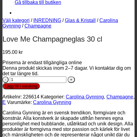
Gå tillbaka till butiken
Välj kategori
/
INREDNING
/
Glas & Kristall
/
Carolina
Gynning
/
Champagne
Love Me Champagneglas 30 cl
195.00
kr
Priserna är endast tillgängliga online
Denna produkt skickas inom 2–7 dagar. Vi kontaktar dig om
det tar längre tid.
Love
Me
Lägg till i varukorg
Champagneglas
30
Artikelnr:
226614
Kategorier:
Carolina Gynning
,
Champagne
,
cl
E
Varumärke:
Carolina Gynning
mängd
Carolina Gynning är en svensk trendikon, formgivare och
konstnär. Alla konstverk är skapade utifrån hennes egna
personlighet med bubblande, utåtriktad och unik design. Alla
produkter är formgivna med stor passion och kärlek för livet
och mänskligheten och de representerar något unikt där du