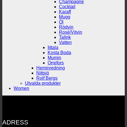
Champagne
Cocktail
Karaff
Mugg
Öl
Rödvin
Rosé/Vitvin
Tallrik
Vatten
Iittala
Kosta Boda
Mumin
Orrefors
Heminredning
Nittsjö
Rolf Bergs
Utvalda produkter
Women
ADRESS