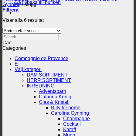
Gå tillbaka till butiken
Gynning
/
Mugg
Filtrera
Sortera
Visar alla 6 resultat
efter
senaste
Search
Cart
Categories
Compagnie de Provence
E
Välj kategori
DAM SORTIMENT
HERR SORTIMENT
INREDNING
Adventsbarn
Catarina König
Glas & Kristall
Billy for home
Carolina Gynning
Champagne
Cocktail
Karaff
Mugg