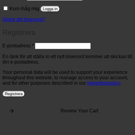
Kom ihåg mig
Logga in
Glömt ditt lösenord?
Registrera
Obligatoriskt
E-postadress
*
En länk för att ställa in ett nytt lösenord kommer att skickas till
din e-postadress.
Your personal data will be used to support your experience
throughout this website, to manage access to your account,
and for other purposes described in our
integritetspolicy
.
Registrera
Review Your Cart