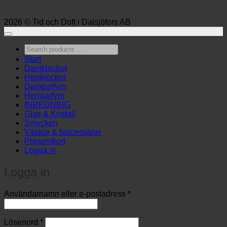
2026 © Tid och Doft i Dalsjöfors AB
Search
products
Start
…
Damklockor
Herrklockor
Damparfym
Herrparfym
INREDNING
Glas & Kristall
Smycken
Väskor & Necessärer
Presentkort
Logga in
Logga in
Obligatoriskt
Användarnamn eller e-postadress
*
Obligatoriskt
Lösenord
*