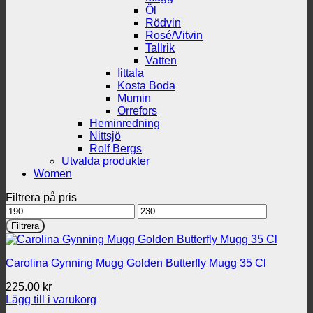
Öl
Rödvin
Rosé/Vitvin
Tallrik
Vatten
Iittala
Kosta Boda
Mumin
Orrefors
Heminredning
Nittsjö
Rolf Bergs
Utvalda produkter
Women
Filtrera på pris
Min
Max
pris
pris
Filtrera
Carolina Gynning Mugg Golden Butterfly Mugg 35 Cl
225.00
kr
Lägg till i varukorg