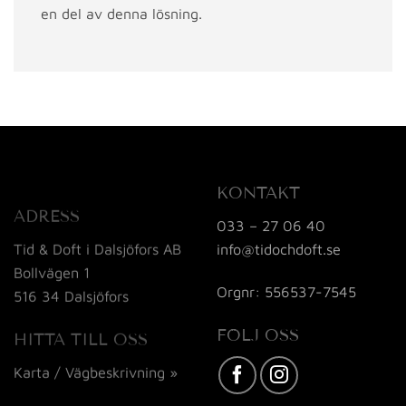
en del av denna lösning.
KONTAKT
ADRESS
033 – 27 06 40
Tid & Doft i Dalsjöfors AB
info@tidochdoft.se
Bollvägen 1
Orgnr: 556537-7545
516 34 Dalsjöfors
FÖLJ OSS
HITTA TILL OSS
Karta / Vägbeskrivning »