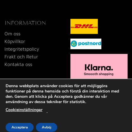
INFORMATION
Om oss
Köpvillkor
Integritetspolicy
Frakt och Retur
Kontakta oss
Denna webbplats använder cookies för att möjliggöra
funktioner på denna hemsida och förstå din interaktion med
den. Genom att klicka på Acceptera godkänner du vår
användning av dessa tekniker för statistik.
Cookieinställningar
.
Visa
MasterCard
PayPal
Swish
(SE)
Acceptera
Avböj
2026 © Tid och Doft i Dalsjöfors AB