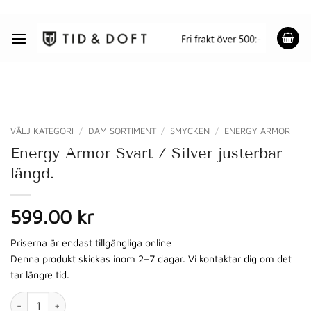
Skip
to
content
VÄLJ KATEGORI
/
DAM SORTIMENT
/
SMYCKEN
/
ENERGY ARMOR
Energy Armor Svart / Silver justerbar
längd.
599.00 kr
Priserna är endast tillgängliga online
Denna produkt skickas inom 2–7 dagar. Vi kontaktar dig om det
tar längre tid.
Energy Armor Svart / Silver justerbar längd. mängd