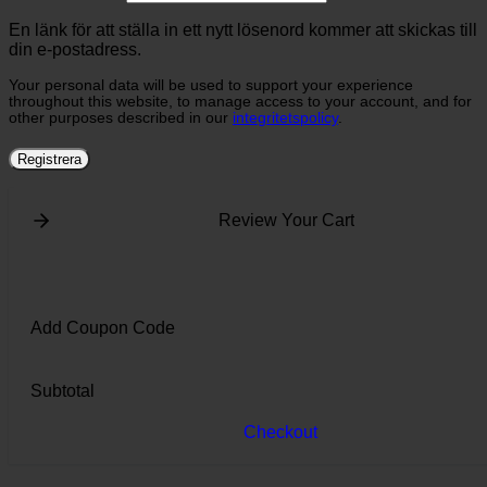
En länk för att ställa in ett nytt lösenord kommer att skickas till
din e-postadress.
Your personal data will be used to support your experience
throughout this website, to manage access to your account, and for
other purposes described in our
integritetspolicy
.
Registrera
Review Your Cart
Add Coupon Code
Subtotal
Checkout