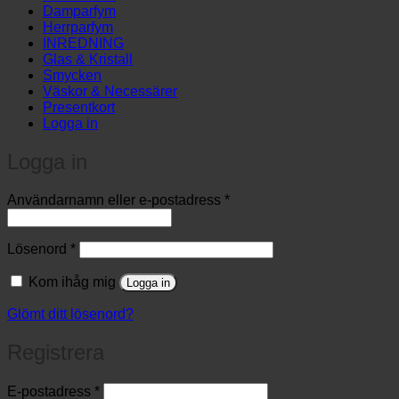
Damparfym
Herrparfym
INREDNING
Glas & Kristall
Smycken
Väskor & Necessärer
Presentkort
Logga in
Logga in
Obligatoriskt
Användarnamn eller e-postadress
*
Obligatoriskt
Lösenord
*
Kom ihåg mig
Logga in
Glömt ditt lösenord?
Registrera
Obligatoriskt
E-postadress
*