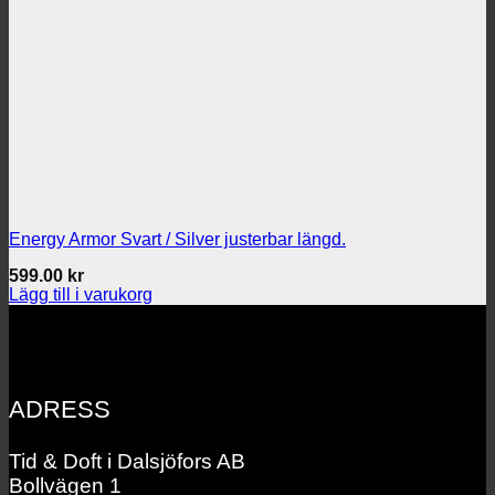
Energy Armor Svart / Silver justerbar längd.
599.00
kr
Lägg till i varukorg
ADRESS
Tid & Doft i Dalsjöfors AB
Bollvägen 1