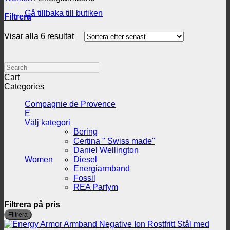
Gå tillbaka till butiken
Filtrera
Sortera
Visar alla 6 resultat
efter
senaste
Search
Cart
Categories
Compagnie de Provence
E
Välj kategori
Bering
Certina " Swiss made"
Daniel Wellington
Women
Diesel
Energiarmband
Fossil
REA Parfym
Filtrera på pris
M
M
Filtrera
p
p