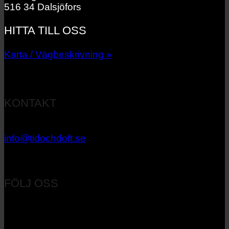
516 34 Dalsjöfors
HITTA TILL OSS
Karta / Vägbeskrivning »
KONTAKT
033 – 27 06 40
info@tidochdoft.se
Orgnr: 556537-7545
FÖLJ OSS