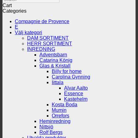
Cart
Categories
Compagnie de Provence
E
Välj kategori
DAM SORTIMENT
HERR SORTIMENT
INREDNING
Adventsbarn
Catarina König
Glas & Kristall
Billy for home
Carolina Gynning
Iittala
Alvar Aalto
Essence
Kastehelm
Kosta Boda
Mumin
Orrefors
Heminredning
Nittsjö
Rolf Bergs
Utvalda produkter