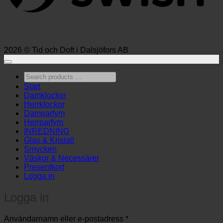
2026 © Tid och Doft i Dalsjöfors AB
Search
products
Start
…
Damklockor
Herrklockor
Damparfym
Herrparfym
INREDNING
Glas & Kristall
Smycken
Väskor & Necessärer
Presentkort
Logga in
Logga in
Obligatoriskt
Användarnamn eller e-postadress
*