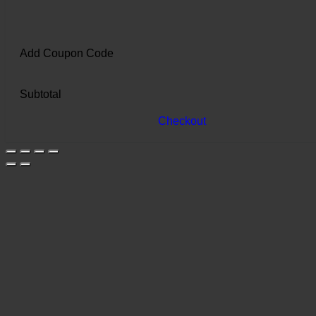
Add Coupon Code
Subtotal
Checkout