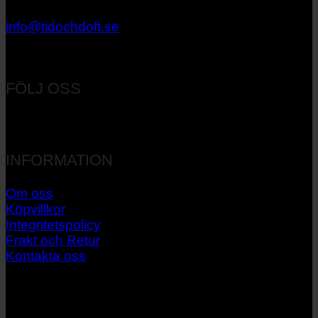
033 – 27 06 40
info@tidochdoft.se
Orgnr: 556537-7545
FÖLJ OSS
INFORMATION
Om oss
Köpvillkor
Integritetspolicy
Frakt och Retur
Kontakta oss