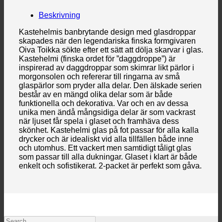
Beskrivning
Kastehelmis banbrytande design med glasdroppar
skapades när den legendariska finska formgivaren
Oiva Toikka sökte efter ett sätt att dölja skarvar i glas.
Kastehelmi (finska ordet för ”daggdroppe”) är
inspirerad av daggdroppar som skimrar likt pärlor i
morgonsolen och refererar till ringarna av små
glaspärlor som pryder alla delar. Den älskade serien
består av en mängd olika delar som är både
funktionella och dekorativa. Var och en av dessa
unika men ändå mångsidiga delar är som vackrast
när ljuset får spela i glaset och framhäva dess
skönhet. Kastehelmi glas på fot passar för alla kalla
drycker och är idealiskt vid alla tillfällen både inne
och utomhus. Ett vackert men samtidigt tåligt glas
som passar till alla dukningar. Glaset i klart är både
enkelt och sofistikerat. 2-packet är perfekt som gåva.
Search