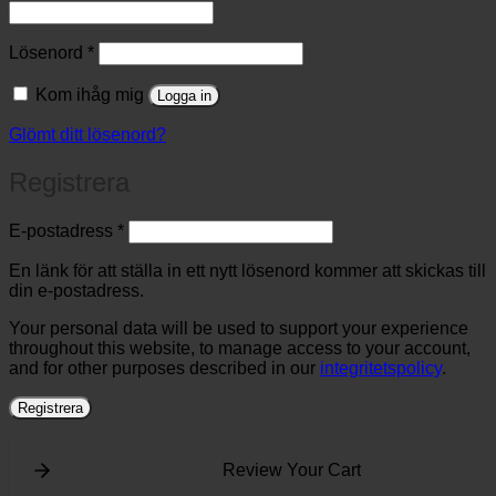
Obligatoriskt
Lösenord
*
Kom ihåg mig
Logga in
Glömt ditt lösenord?
Registrera
Obligatoriskt
E-postadress
*
En länk för att ställa in ett nytt lösenord kommer att skickas till
din e-postadress.
Your personal data will be used to support your experience
throughout this website, to manage access to your account,
and for other purposes described in our
integritetspolicy
.
Registrera
Review Your Cart