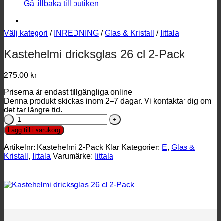
Gå tillbaka till butiken
Välj kategori
/
INREDNING
/
Glas & Kristall
/
Iittala
Kastehelmi dricksglas 26 cl 2-Pack
275.00
kr
Priserna är endast tillgängliga online
Denna produkt skickas inom 2–7 dagar. Vi kontaktar dig om
det tar längre tid.
Kastehelmi
dricksglas
Lägg till i varukorg
26
cl
Artikelnr:
Kastehelmi 2-Pack Klar
Kategorier:
E
,
Glas &
2-
Kristall
,
Iittala
Varumärke:
Iittala
Pack
mängd