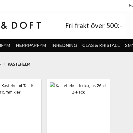
Kö
RFYM
HERRPARFYM
INREDNING
GLAS & KRISTALL
SM
A
/
KASTEHELM