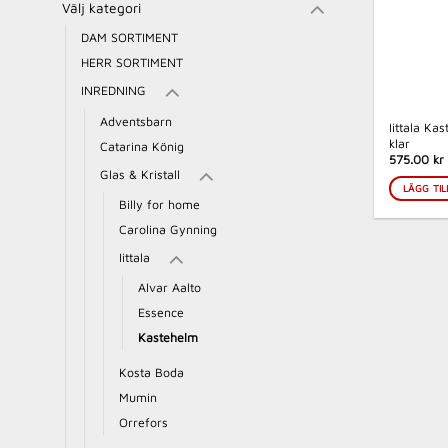
Välj kategori
DAM SORTIMENT
HERR SORTIMENT
INREDNING
Adventsbarn
Iittala Ka
klar
Catarina König
575.00 kr
Glas & Kristall
LÄGG TIL
Billy for home
Carolina Gynning
Iittala
Alvar Aalto
Essence
Kastehelm
Kosta Boda
Mumin
Orrefors