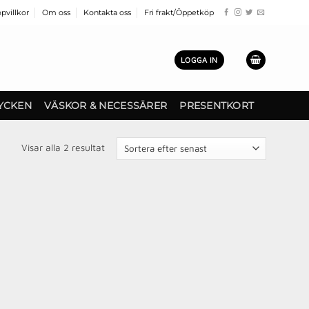
pvillkor
Om oss
Kontakta oss
Fri frakt/Öppetköp
LOGGA IN
YCKEN
VÄSKOR & NECESSÄRER
PRESENTKORT
Sortera
Visar alla 2 resultat
efter
senaste