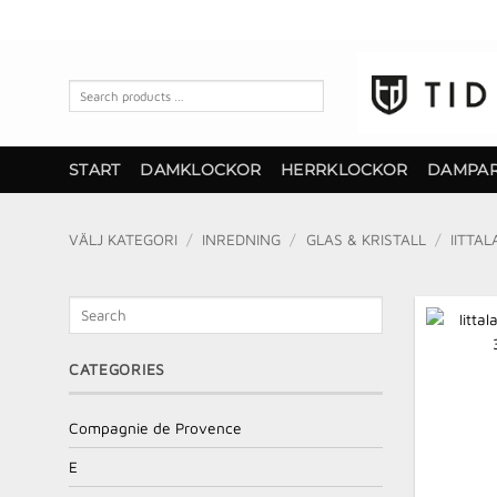
Skip
to
content
Search
products
…
START
DAMKLOCKOR
HERRKLOCKOR
DAMPA
VÄLJ KATEGORI
/
INREDNING
/
GLAS & KRISTALL
/
IITTAL
Search
CATEGORIES
Compagnie de Provence
E