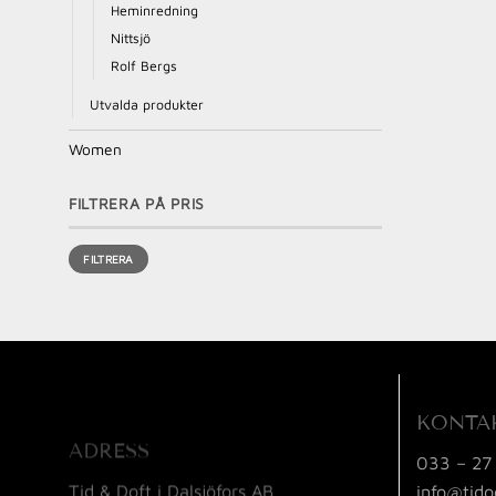
Heminredning
Nittsjö
Rolf Bergs
Utvalda produkter
Women
FILTRERA PÅ PRIS
Min
Max
FILTRERA
pris
pris
KONTA
ADRESS
033 – 27
Tid & Doft i Dalsjöfors AB
info@tido