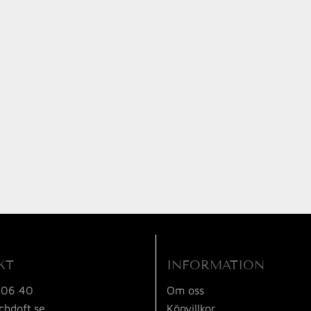
KT
INFORMATION
 06 40
Om oss
chdoft.se
Köpvillkor