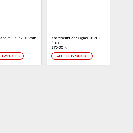
stehelmi Tallrik 315mm
Kastehelmi dricksglas 26 cl 2-
Pack
275.00 kr
L I VARUKORG
LÄGG TILL I VARUKORG