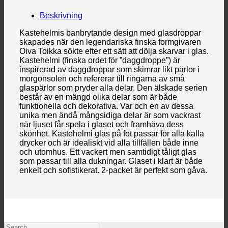
Beskrivning
Kastehelmis banbrytande design med glasdroppar
skapades när den legendariska finska formgivaren
Oiva Toikka sökte efter ett sätt att dölja skarvar i glas.
Kastehelmi (finska ordet för ”daggdroppe”) är
inspirerad av daggdroppar som skimrar likt pärlor i
morgonsolen och refererar till ringarna av små
glaspärlor som pryder alla delar. Den älskade serien
består av en mängd olika delar som är både
funktionella och dekorativa. Var och en av dessa
unika men ändå mångsidiga delar är som vackrast
när ljuset får spela i glaset och framhäva dess
skönhet. Kastehelmi glas på fot passar för alla kalla
drycker och är idealiskt vid alla tillfällen både inne
och utomhus. Ett vackert men samtidigt tåligt glas
som passar till alla dukningar. Glaset i klart är både
enkelt och sofistikerat. 2-packet är perfekt som gåva.
Search