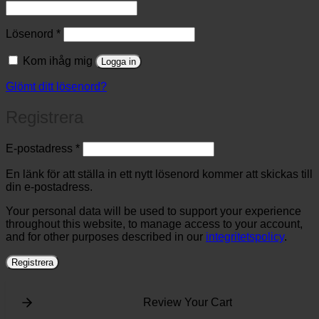
Obligatoriskt
Lösenord
*
Kom ihåg mig
Logga in
Glömt ditt lösenord?
Registrera
Obligatoriskt
E-postadress
*
En länk för att ställa in ett nytt lösenord kommer att skickas till
din e-postadress.
Your personal data will be used to support your experience
throughout this website, to manage access to your account,
and for other purposes described in our
integritetspolicy
.
Registrera
Review Your Cart