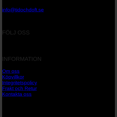
033 – 27 06 40
info@tidochdoft.se
Orgnr: 556537-7545
FÖLJ OSS
INFORMATION
Om oss
Köpvillkor
Integritetspolicy
Frakt och Retur
Kontakta oss