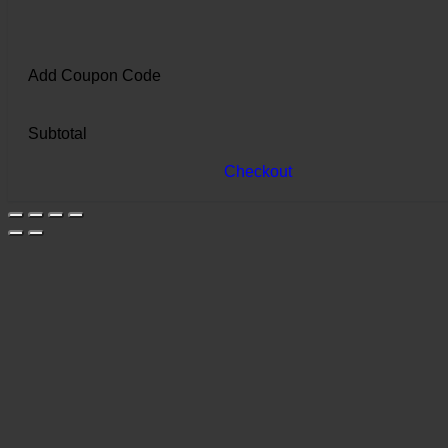
Add Coupon Code
Subtotal
Checkout