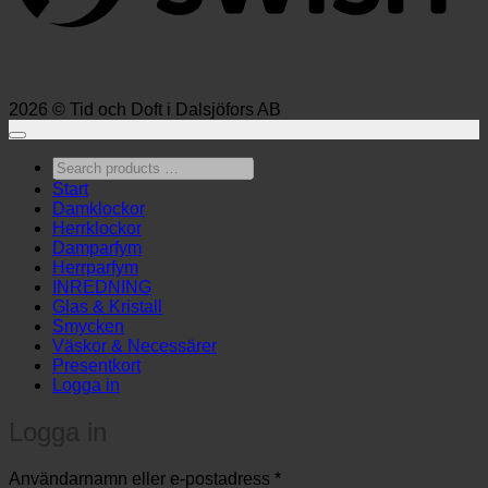
2026 © Tid och Doft i Dalsjöfors AB
Search
products
Start
…
Damklockor
Herrklockor
Damparfym
Herrparfym
INREDNING
Glas & Kristall
Smycken
Väskor & Necessärer
Presentkort
Logga in
Logga in
Obligatoriskt
Användarnamn eller e-postadress
*