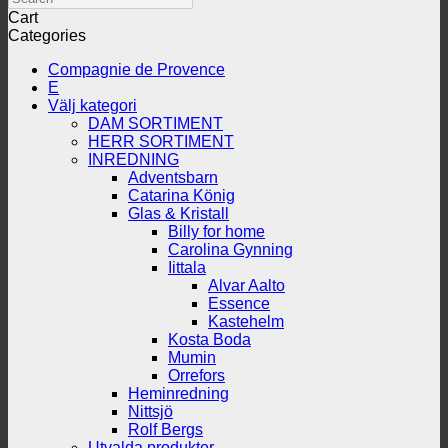
Cart
Categories
Compagnie de Provence
E
Välj kategori
DAM SORTIMENT
HERR SORTIMENT
INREDNING
Adventsbarn
Catarina König
Glas & Kristall
Billy for home
Carolina Gynning
Iittala
Alvar Aalto
Essence
Kastehelm
Kosta Boda
Mumin
Orrefors
Heminredning
Nittsjö
Rolf Bergs
Utvalda produkter