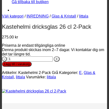
Gå tillbaka till butiken
Välj kategori
/
INREDNING
/
Glas & Kristall
/
Iittala
Kastehelmi dricksglas 26 cl 2-Pack
275.00
kr
Priserna är endast tillgängliga online
Denna produkt skickas inom 2–7 dagar. Vi kontaktar dig om
det tar längre tid.
Kastehelmi
dricksglas
Lägg till i varukorg
26
cl
Artikelnr:
Kastehelmi 2-Pack Grå
Kategorier:
E
,
Glas &
2-
Kristall
,
Iittala
Varumärke:
Iittala
Pack
mängd