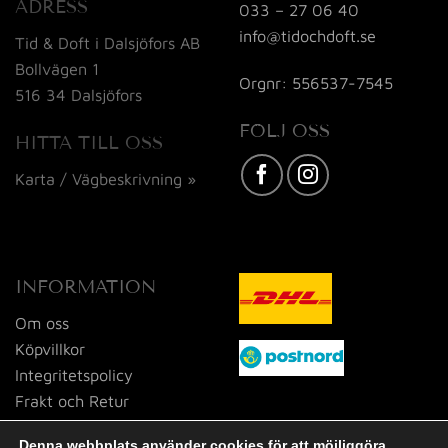
ADRESS
033 – 27 06 40
info@tidochdoft.se
Tid & Doft i Dalsjöfors AB
Bollvägen 1
Orgnr: 556537-7545
516 34 Dalsjöfors
FÖLJ OSS
HITTA TILL OSS
Karta / Vägbeskrivning »
INFORMATION
Om oss
Köpvillkor
Integritetspolicy
Frakt och Retur
Kontakta oss
Denna webbplats använder cookies för att möjliggöra