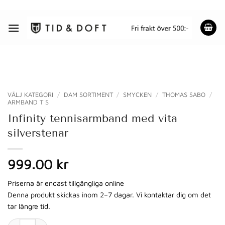
Skip
to
content
VÄLJ KATEGORI
/
DAM SORTIMENT
/
SMYCKEN
/
THOMAS SABO
/
ARMBAND T S
Infinity tennisarmband med vita
silverstenar
999.00 kr
Priserna är endast tillgängliga online
Denna produkt skickas inom 2–7 dagar. Vi kontaktar dig om det
tar längre tid.
Infinity tennisarmband med vita silverstenar mängd