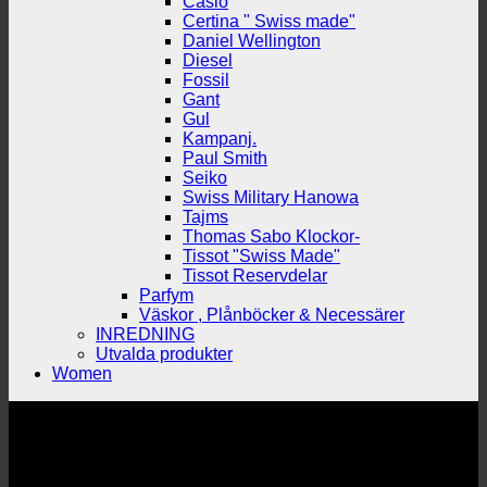
Casio
Certina " Swiss made"
Daniel Wellington
Diesel
Fossil
Gant
Gul
Kampanj.
Paul Smith
Seiko
Swiss Military Hanowa
Tajms
Thomas Sabo Klockor-
Tissot "Swiss Made"
Tissot Reservdelar
Parfym
Väskor , Plånböcker & Necessärer
INREDNING
Utvalda produkter
Women