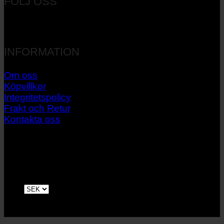
FÖLJ OSS
INFORMATION
Om oss
Köpvillkor
Integritetspolicy
Frakt och Retur
Kontakta oss
V