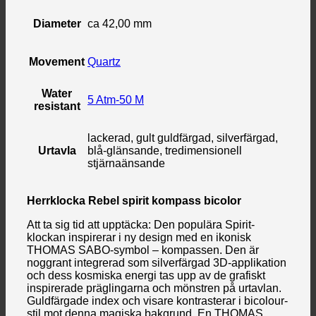
Diameter
ca 42,00 mm
Movement
Quartz
Water
5 Atm-50 M
resistant
lackerad, gult guldfärgad, silverfärgad,
Urtavla
blå-glänsande, tredimensionell
stjärnaänsande
Herrklocka Rebel spirit kompass bicolor
Att ta sig tid att upptäcka: Den populära Spirit-
klockan inspirerar i ny design med en ikonisk
THOMAS SABO-symbol – kompassen. Den är
noggrant integrerad som silverfärgad 3D-applikation
och dess kosmiska energi tas upp av de grafiskt
inspirerade präglingarna och mönstren på urtavlan.
Guldfärgade index och visare kontrasterar i bicolour-
stil mot denna magiska bakgrund. En THOMAS