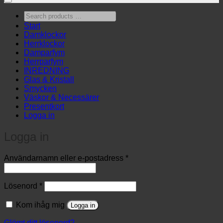
Search
products
Start
…
Damklockor
Herrklockor
Damparfym
Herrparfym
INREDNING
Glas & Kristall
Smycken
Väskor & Necessärer
Presentkort
Logga in
Logga in
Obligatoriskt
Användarnamn eller e-postadress
*
Obligatoriskt
Lösenord
*
Kom ihåg mig
Logga in
Glömt ditt lösenord?