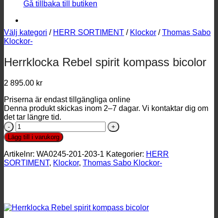
Gå tillbaka till butiken
Välj kategori
/
HERR SORTIMENT
/
Klockor
/
Thomas Sabo
Klockor-
Herrklocka Rebel spirit kompass bicolor
2 895.00
kr
Priserna är endast tillgängliga online
Denna produkt skickas inom 2–7 dagar. Vi kontaktar dig om
det tar längre tid.
Herrklocka
Rebel
Lägg till i varukorg
spirit
kompass
Artikelnr:
WA0245-201-203-1
Kategorier:
HERR
bicolor
SORTIMENT
,
Klockor
,
Thomas Sabo Klockor-
mängd