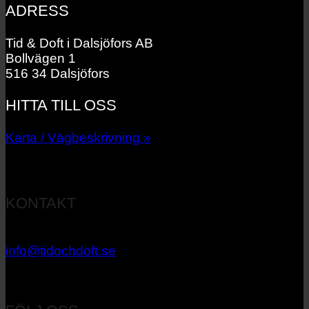
ADRESS
Tid & Doft i Dalsjöfors AB
Bollvägen 1
516 34 Dalsjöfors
HITTA TILL OSS
Karta / Vägbeskrivning »
KONTAKT
033 – 27 06 40
info@tidochdoft.se
Orgnr: 556537-7545