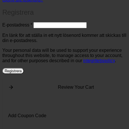
Registrera
Obligatoriskt
E-postadress
*
En länk för att ställa in ett nytt lösenord kommer att skickas till
din e-postadress.
Your personal data will be used to support your experience
throughout this website, to manage access to your account,
and for other purposes described in our
integritetspolicy
.
Registrera
Review Your Cart
Add Coupon Code