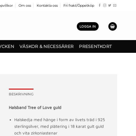
pvillkor
Om oss
Kontakta oss
Fri frakt/Öppetköp
LOGGA IN
YCKEN
VÄSKOR & NECESSÄRER
PRESENTKORT
BESKRIVNING
Halsband Tree of Love guld
Halskedja med hänge i form av livets träd i 925
sterlingsilver, med plätering i 18 karat gult guld
och vita zirkoniastenar