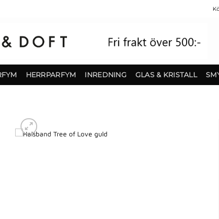
Kö
RFYM
HERRPARFYM
INREDNING
GLAS & KRISTALL
SM