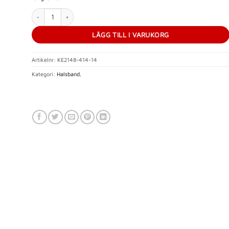
Halsband Tree of Love guld mängd
LÄGG TILL I VARUKORG
Artikelnr:
KE2148-414-14
Kategori:
Halsband.