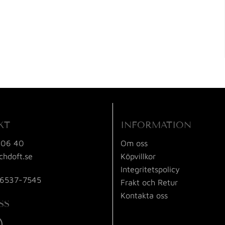
KT
INFORMATION
 06 40
Om oss
chdoft.se
Köpvillkor
Integritetspolicy
56537-7545
Frakt och Retur
Kontakta oss
SS