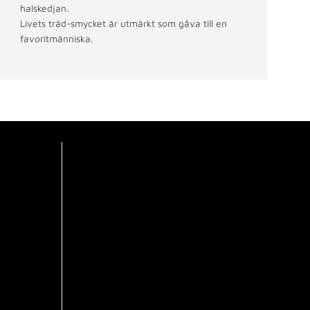
halskedjan.
Livets träd-smycket är utmärkt som gåva till en
favoritmänniska.