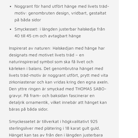
Noggrant för hand utfört hänge med livets träd-
motiv: genombruten design, vridbart, gestaltat
på båda sidor
Smyckesset: i längden justerbar halskedja från
40 till 45 cm och avtagbart hänge
Inspirerat av naturen: Halskedjan med hänge har
designats med motivet livets träd – en
naturinspirerad symbol som ska få livet och
kärleken i balans. Det genombrutna hänget med
livets träd-motiv är noggrant utfört, prytt med vita
zirkoniastenar och kan vridas kring den egna axeln.
Den yttre ringen är smyckad med THOMAS SABO-
gravyr. På fram- och baksidan fascinerar en
detaljrik ornamentik, vilket innebär att hänget kan
bäras på båda sidor.
Smyckessetet är tillverkat i högkvalitativt 925
sterlingsilver med plätering i 18 karat gult guld.
Hänget kan tas av från den i längden justerbara