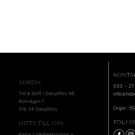
KONTA
ADRESS
033 – 27
Tid & Doft i Dalsjöfors AB
info@tido
Bollvägen 1
Orgnr: 5
516 34 Dalsjöfors
FÖLJ O
HITTA TILL OSS
Karta / Vägbeskrivning »