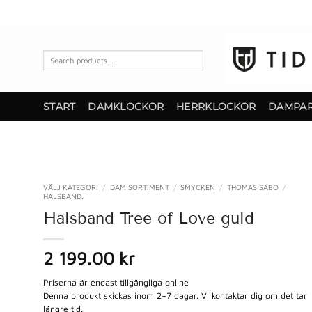
Skip
to
content
Search
products
…
START
DAMKLOCKOR
HERRKLOCKOR
DAMPA
VÄLJ KATEGORI
/
DAM SORTIMENT
/
SMYCKEN
/
THOMAS SABO
/
HALSBAND.
Halsband Tree of Love guld
2 199.00 kr
Priserna är endast tillgängliga online
Denna produkt skickas inom 2–7 dagar. Vi kontaktar dig om det tar
längre tid.