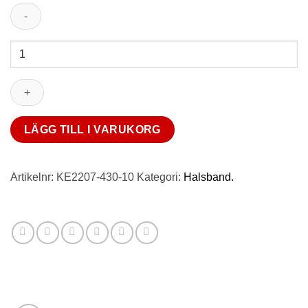
Halsband
med
rött
guldbjörnshänge
och
pärlor,
LÄGG TILL I VARUKORG
pläterat
mängd
Artikelnr:
KE2207-430-10
Kategori:
Halsband.