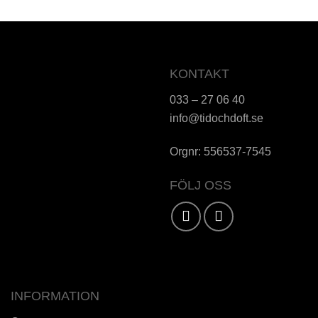
KONTAKT
033 – 27 06 40
info@tidochdoft.se
Orgnr: 556537-7545
FÖLJ OSS
Karta / Vägbeskrivning »
INFORMATION