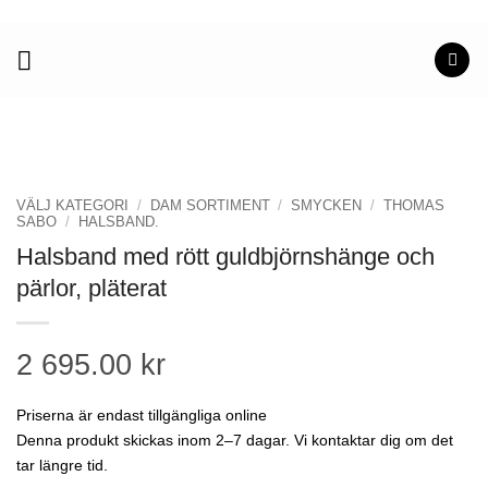
Skip
to
content
VÄLJ KATEGORI
/
DAM SORTIMENT
/
SMYCKEN
/
THOMAS
SABO
/
HALSBAND.
Halsband med rött guldbjörnshänge och
pärlor, pläterat
2 695.00
kr
Priserna är endast tillgängliga online
Denna produkt skickas inom 2–7 dagar. Vi kontaktar dig om det
tar längre tid.