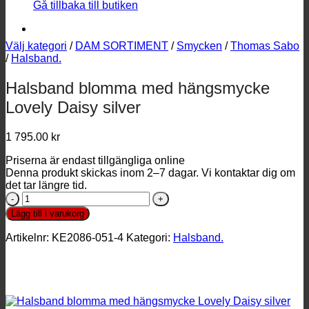
Gå tillbaka till butiken
Välj kategori
/
DAM SORTIMENT
/
Smycken
/
Thomas Sabo
/
Halsband.
Halsband blomma med hängsmycke
Lovely Daisy silver
1 795.00
kr
Priserna är endast tillgängliga online
Denna produkt skickas inom 2–7 dagar. Vi kontaktar dig om
det tar längre tid.
Halsband
blomma
Lägg till i varukorg
med
hängsmycke
Artikelnr:
KE2086-051-4
Kategori:
Halsband.
Lovely
Daisy
silver
mängd