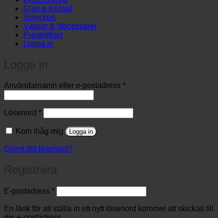
Glas & Kristall
Smycken
Väskor & Necessärer
Presentkort
Logga in
Logga in
Obligatoriskt
Användarnamn eller e-postadress
*
Obligatoriskt
Lösenord
*
Kom ihåg mig
Logga in
Glömt ditt lösenord?
Registrera
Obligatoriskt
E-postadress
*
En länk för att ställa in ett nytt lösenord kommer att skickas till
din e-postadress.