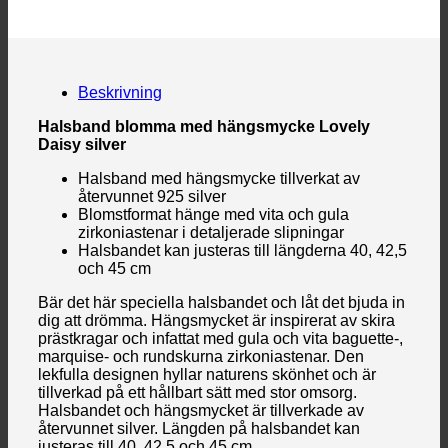
Beskrivning
Halsband blomma med hängsmycke Lovely
Daisy silver
Halsband med hängsmycke tillverkat av
återvunnet 925 silver
Blomstformat hänge med vita och gula
zirkoniastenar i detaljerade slipningar
Halsbandet kan justeras till längderna 40, 42,5
och 45 cm
Bär det här speciella halsbandet och låt det bjuda in
dig att drömma. Hängsmycket är inspirerat av skira
prästkragar och infattat med gula och vita baguette-,
marquise- och rundskurna zirkoniastenar. Den
lekfulla designen hyllar naturens skönhet och är
tillverkad på ett hållbart sätt med stor omsorg.
Halsbandet och hängsmycket är tillverkade av
återvunnet silver. Längden på halsbandet kan
justeras till 40, 42,5 och 45 cm.