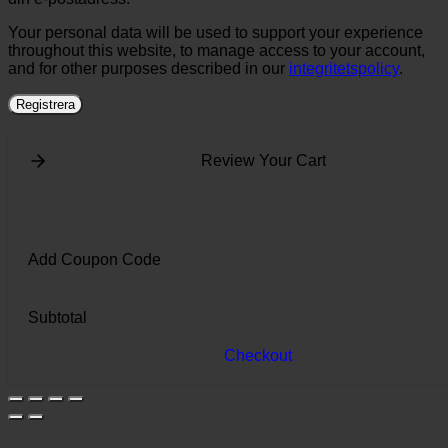
Your personal data will be used to support your experience
throughout this website, to manage access to your account,
and for other purposes described in our
integritetspolicy
.
Registrera
Review Your Cart
Add Coupon Code
Subtotal
Checkout