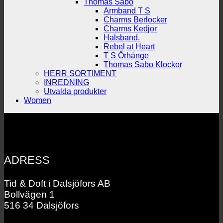
Thomas Sabo
Armband T S
Charms Berlocker
Charms Kedjor
Halsband.
Rebel at Heart
T S Örhänge
Thomas Sabo Klockor
HERR SORTIMENT
INREDNING
Utvalda produkter
Women
ADRESS
Tid & Doft i Dalsjöfors AB
Bollvägen 1
516 34 Dalsjöfors