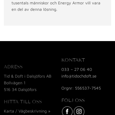
tusentals människor och Energy Armor vill vara
en del av denna lösning.
KONTAKT
ADRESS
033 – 27 06 40
info@tidochdoft.se
Tid & Doft i Dalsjöfors AB
Bollvägen 1
Orgnr: 556537-7545
516 34 Dalsjöfors
FÖLJ OSS
HITTA TILL OSS
Karta / Vägbeskrivning »