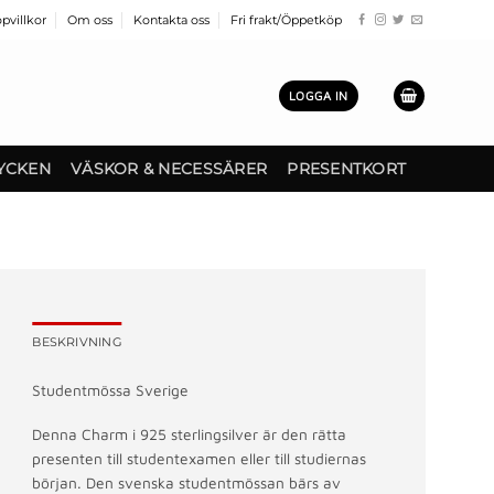
pvillkor
Om oss
Kontakta oss
Fri frakt/Öppetköp
LOGGA IN
YCKEN
VÄSKOR & NECESSÄRER
PRESENTKORT
BESKRIVNING
Studentmössa Sverige
Denna Charm i 925 sterlingsilver är den rätta
presenten till studentexamen eller till studiernas
början. Den svenska studentmössan bärs av