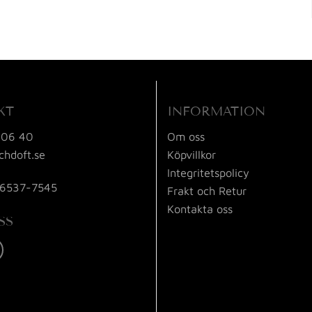
KT
INFORMATION
 06 40
Om oss
chdoft.se
Köpvillkor
Integritetspolicy
56537-7545
Frakt och Retur
Kontakta oss
SS