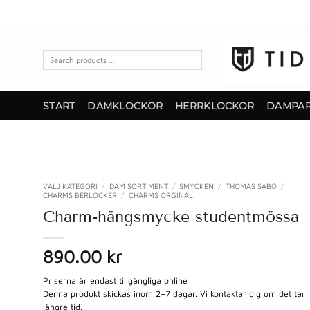
Skip
to
content
Search
products
…
START
DAMKLOCKOR
HERRKLOCKOR
DAMPA
VÄLJ KATEGORI
/
DAM SORTIMENT
/
SMYCKEN
/
THOMAS SABO
/
CHARMS BERLOCKER
/
CHARMS ORGINAL
Charm-hängsmycke studentmössa
890.00 kr
Priserna är endast tillgängliga online
Denna produkt skickas inom 2–7 dagar. Vi kontaktar dig om det tar
längre tid.