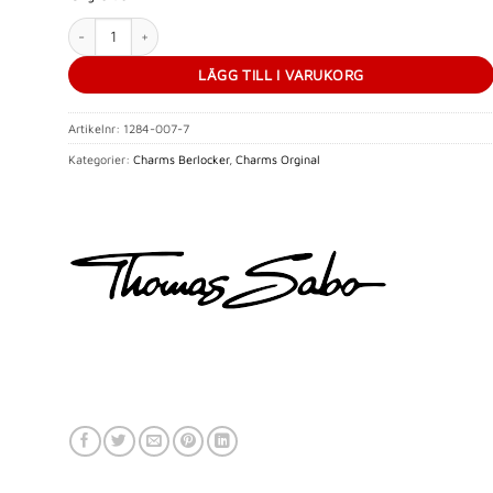
Charm-hängsmycke studentmössa mängd
LÄGG TILL I VARUKORG
Artikelnr:
1284-007-7
Kategorier:
Charms Berlocker
,
Charms Orginal