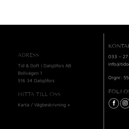
KONTA
ADRESS
033 – 27
info@tido
Tid & Doft i Dalsjöfors AB
Bollvägen 1
Orgnr: 5
516 34 Dalsjöfors
FÖLJ O
HITTA TILL OSS
Karta / Vägbeskrivning »