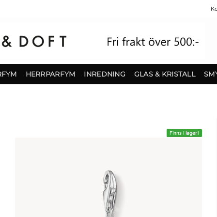
Kö
RFYM
HERRPARFYM
INREDNING
GLAS & KRISTALL
SM
Finns i lager!