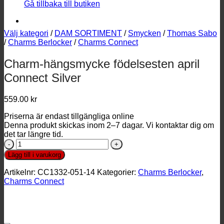
Gå tillbaka till butiken
Välj kategori
/
DAM SORTIMENT
/
Smycken
/
Thomas Sabo
/
Charms Berlocker
/
Charms Connect
Charm-hängsmycke födelsesten april
Connect Silver
559.00
kr
Priserna är endast tillgängliga online
Denna produkt skickas inom 2–7 dagar. Vi kontaktar dig om
det tar längre tid.
Charm-
hängsmycke
Lägg till i varukorg
födelsesten
april
Artikelnr:
CC1332-051-14
Kategorier:
Charms Berlocker
,
Connect
Charms Connect
Silver
mängd