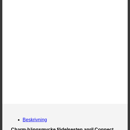
Beskrivning
Charm-hängsmycke födelsesten april Connect