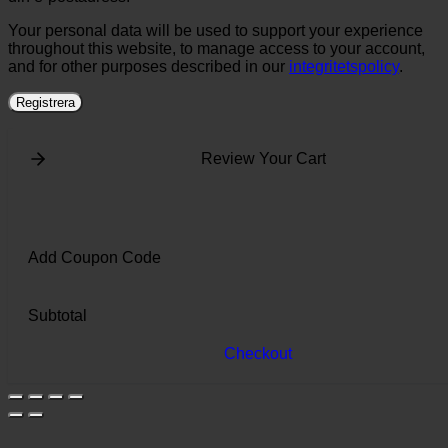
Your personal data will be used to support your experience
throughout this website, to manage access to your account,
and for other purposes described in our
integritetspolicy
.
Registrera
Review Your Cart
Add Coupon Code
Subtotal
Checkout