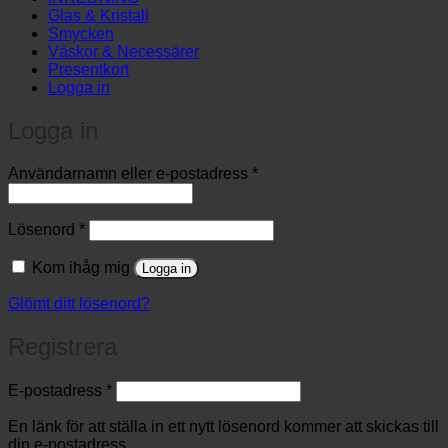
Glas & Kristall
Smycken
Väskor & Necessärer
Presentkort
Logga in
Logga in
Obligatoriskt
Användarnamn eller e-postadress
*
Obligatoriskt
Lösenord
*
Kom ihåg mig
Logga in
Glömt ditt lösenord?
Registrera
Obligatoriskt
E-postadress
*
En länk för att ställa in ett nytt lösenord kommer att skickas till
din e-postadress.