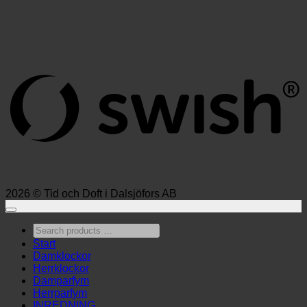
S
(
2026 © Tid och Doft i Dalsjöfors AB
Search
products
Start
…
Damklockor
Herrklockor
Damparfym
Herrparfym
INREDNING