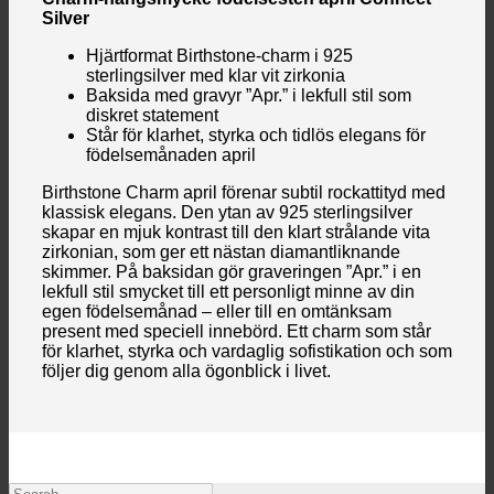
Silver
Hjärtformat Birthstone-charm i 925
sterlingsilver med klar vit zirkonia
Baksida med gravyr ”Apr.” i lekfull stil som
diskret statement
Står för klarhet, styrka och tidlös elegans för
födelsemånaden april
Birthstone Charm april förenar subtil rockattityd med
klassisk elegans. Den ytan av 925 sterlingsilver
skapar en mjuk kontrast till den klart strålande vita
zirkonian, som ger ett nästan diamantliknande
skimmer. På baksidan gör graveringen ”Apr.” i en
lekfull stil smycket till ett personligt minne av din
egen födelsemånad – eller till en omtänksam
present med speciell innebörd. Ett charm som står
för klarhet, styrka och vardaglig sofistikation och som
följer dig genom alla ögonblick i livet.
Search