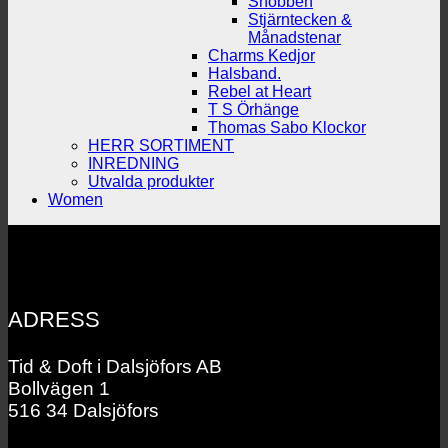
Snobben
Stjärntecken &
Månadstenar
Charms Kedjor
Halsband.
Rebel at Heart
T S Örhänge
Thomas Sabo Klockor
HERR SORTIMENT
INREDNING
Utvalda produkter
Women
ADRESS
Tid & Doft i Dalsjöfors AB
Bollvägen 1
516 34 Dalsjöfors