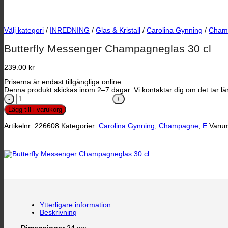
Välj kategori
/
INREDNING
/
Glas & Kristall
/
Carolina Gynning
/
Cham
Butterfly Messenger Champagneglas 30 cl
239.00
kr
Priserna är endast tillgängliga online
Denna produkt skickas inom 2–7 dagar. Vi kontaktar dig om det tar län
Butterfly
Messenger
Lägg till i varukorg
Champagneglas
30
Artikelnr:
226608
Kategorier:
Carolina Gynning
,
Champagne
,
E
Varu
cl
mängd
Ytterligare information
Beskrivning