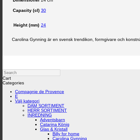
Dimensioner
24 cm
30
Capacity (cl)
24
Height (mm)
Carolina Gynning är en svensk trendikon, formgivare och konstnä
Search
Cart
Categories
Compagnie de Provence
E
Välj kategori
DAM SORTIMENT
HERR SORTIMENT
INREDNING
Adventsbarn
Catarina König
Glas & Kristall
Billy for home
Carolina Gynning