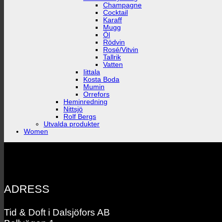
Champagne
Cocktail
Karaff
Mugg
Öl
Rödvin
Rosé/Vitvin
Tallrik
Vatten
Iittala
Kosta Boda
Mumin
Orrefors
Heminredning
Nittsjö
Rolf Bergs
Utvalda produkter
Women
ADRESS
Tid & Doft i Dalsjöfors AB