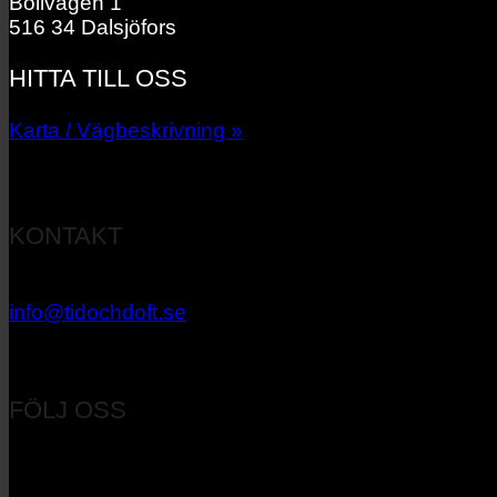
Bollvägen 1
516 34 Dalsjöfors
HITTA TILL OSS
Karta / Vägbeskrivning »
KONTAKT
033 – 27 06 40
info@tidochdoft.se
Orgnr: 556537-7545
FÖLJ OSS