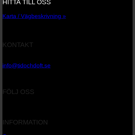
HITTA TILL OSS
Karta / Vägbeskrivning »
KONTAKT
033 – 27 06 40
info@tidochdoft.se
Orgnr: 556537-7545
FÖLJ OSS
INFORMATION