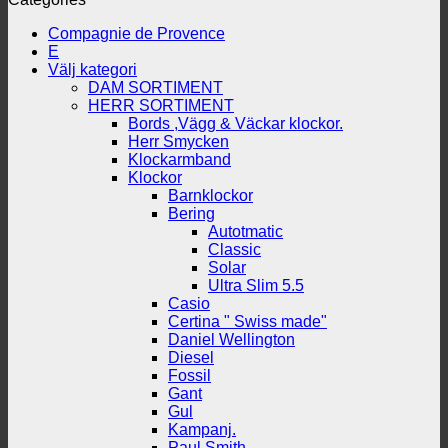
Compagnie de Provence
E
Välj kategori
DAM SORTIMENT
HERR SORTIMENT
Bords ,Vägg & Väckar klockor.
Herr Smycken
Klockarmband
Klockor
Barnklockor
Bering
Autotmatic
Classic
Solar
Ultra Slim 5.5
Casio
Certina " Swiss made"
Daniel Wellington
Diesel
Fossil
Gant
Gul
Kampanj.
Paul Smith