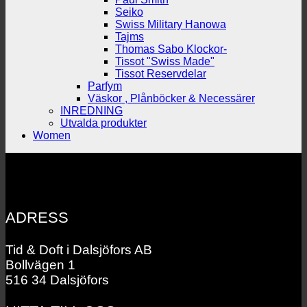
Seiko
Swiss Military Hanowa
Tajms
Thomas Sabo Klockor-
Tissot "Swiss Made"
Tissot Reservdelar
Parfym
Väskor , Plånböcker & Necessärer
INREDNING
Utvalda produkter
Women
ADRESS
Tid & Doft i Dalsjöfors AB
Bollvägen 1
516 34 Dalsjöfors