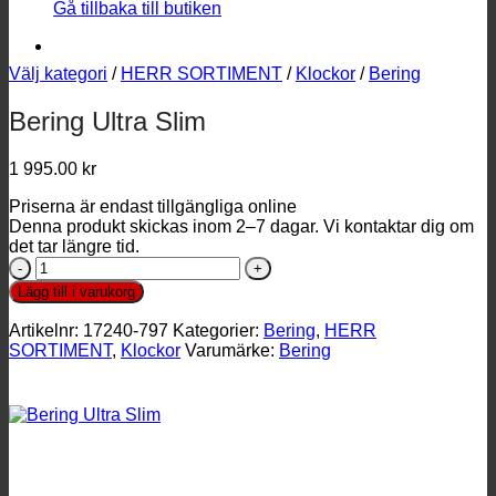
Gå tillbaka till butiken
Välj kategori
/
HERR SORTIMENT
/
Klockor
/
Bering
Bering Ultra Slim
1 995.00
kr
Priserna är endast tillgängliga online
Denna produkt skickas inom 2–7 dagar. Vi kontaktar dig om
det tar längre tid.
Bering
Ultra
Lägg till i varukorg
Slim
mängd
Artikelnr:
17240-797
Kategorier:
Bering
,
HERR
SORTIMENT
,
Klockor
Varumärke:
Bering