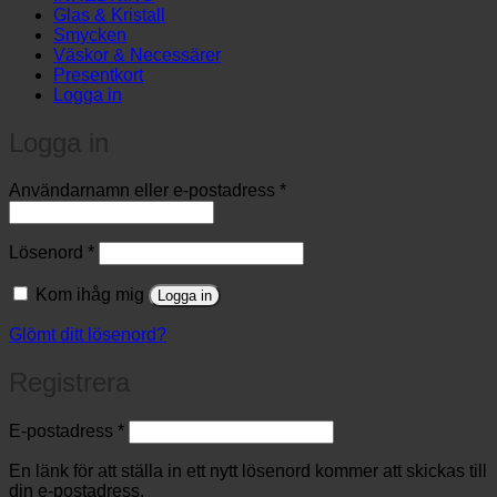
Glas & Kristall
Smycken
Väskor & Necessärer
Presentkort
Logga in
Logga in
Obligatoriskt
Användarnamn eller e-postadress
*
Obligatoriskt
Lösenord
*
Kom ihåg mig
Logga in
Glömt ditt lösenord?
Registrera
Obligatoriskt
E-postadress
*
En länk för att ställa in ett nytt lösenord kommer att skickas till
din e-postadress.