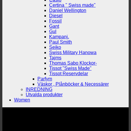
Certina " Swiss made"
Daniel Wellington
Diesel
Fossil
Gant
Gul
Kampanj.
Paul Smith
Seiko
Swiss Military Hanowa
Tajms
Thomas Sabo Klockor-
Tissot "Swiss Made"
Tissot Reservdelar
Parfym
Väskor , Plånböcker & Necessärer
INREDNING
Utvalda produkter
Women