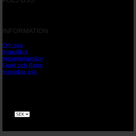
FÖLJ OSS
INFORMATION
Om oss
Köpvillkor
Integritetspolicy
Frakt och Retur
Kontakta oss
V