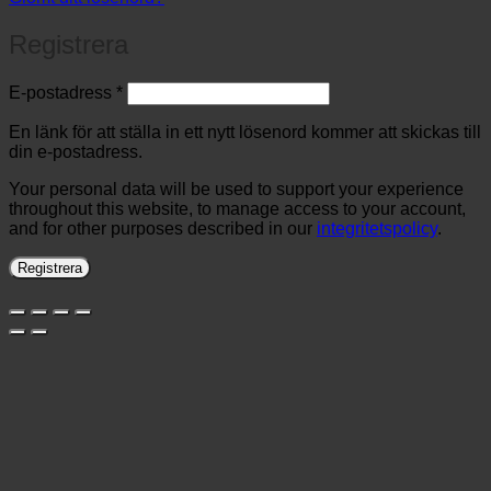
Registrera
Obligatoriskt
E-postadress
*
En länk för att ställa in ett nytt lösenord kommer att skickas till
din e-postadress.
Your personal data will be used to support your experience
throughout this website, to manage access to your account,
and for other purposes described in our
integritetspolicy
.
Registrera