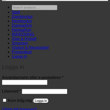
Search
products
Start
…
Damklockor
Herrklockor
Damparfym
Herrparfym
INREDNING
Glas & Kristall
Smycken
Väskor & Necessärer
Presentkort
Logga in
Logga in
Obligatoriskt
Användarnamn eller e-postadress
*
Obligatoriskt
Lösenord
*
Kom ihåg mig
Logga in
Glömt ditt lösenord?