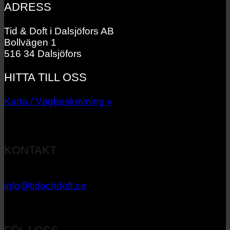
ADRESS
Tid & Doft i Dalsjöfors AB
Bollvägen 1
516 34 Dalsjöfors
HITTA TILL OSS
Karta / Vägbeskrivning »
KONTAKT
033 – 27 06 40
info@tidochdoft.se
Orgnr: 556537-7545