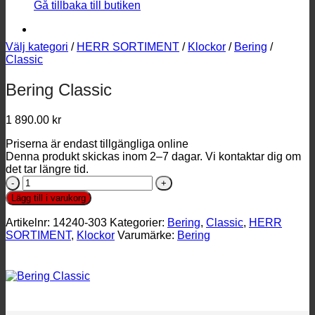
Gå tillbaka till butiken
Välj kategori
/
HERR SORTIMENT
/
Klockor
/
Bering
/
Classic
Bering Classic
1 890.00
kr
Priserna är endast tillgängliga online
Denna produkt skickas inom 2–7 dagar. Vi kontaktar dig om
det tar längre tid.
Bering
Classic
Lägg till i varukorg
mängd
Artikelnr:
14240-303
Kategorier:
Bering
,
Classic
,
HERR
SORTIMENT
,
Klockor
Varumärke:
Bering