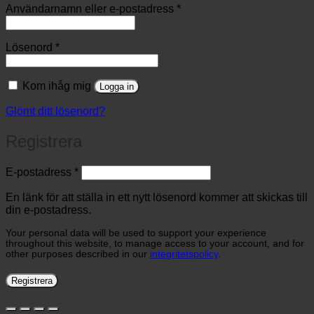
Obligatoriskt
Användarnamn eller e-postadress
*
Obligatoriskt
Lösenord
*
Kom ihåg mig
Logga in
Glömt ditt lösenord?
Registrera
Obligatoriskt
E-postadress
*
En länk för att ställa in ett nytt lösenord kommer att skickas till
din e-postadress.
Your personal data will be used to support your experience
throughout this website, to manage access to your account, and for
other purposes described in our
integritetspolicy
.
Registrera