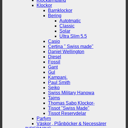
Klockarmband
Klockor
Barnklockor
Bering
Autotmatic
Classic
Solar
Ultra Slim 5.5
Casio
Certina " Swiss made"
Daniel Wellington
Diesel
Fossil
Gant
Gul
Kampanj.
Paul Smith
Seiko
Swiss Military Hanowa
Tajms
Thomas Sabo Klockor-
Tissot "Swiss Made"
Tissot Reservdelar
Parfym
Väskor , Plånböcker & Necessärer