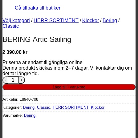
Gå tillbaka till butiken
Välj kategori
/
HERR SORTIMENT
/
Klockor
/
Bering
/
Classic
BERING Artic Sailing
2 390.00
kr
Priserna är endast tillgängliga online
Denna produkt skickas inom 2–7 dagar. Vi kontaktar dig om
det tar längre tid.
BERING Artic Sailing mängd
Lägg till i varukorg
Artikelnr:
18940-708
Kategorier:
Bering
,
Classic
,
HERR SORTIMENT
,
Klockor
Varumärke:
Bering