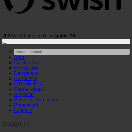
2026 © Tid och Doft i Dalsjöfors AB
Search
products
Start
…
Damklockor
Herrklockor
Damparfym
Herrparfym
INREDNING
Glas & Kristall
Smycken
Väskor & Necessärer
Presentkort
Logga in
Logga in