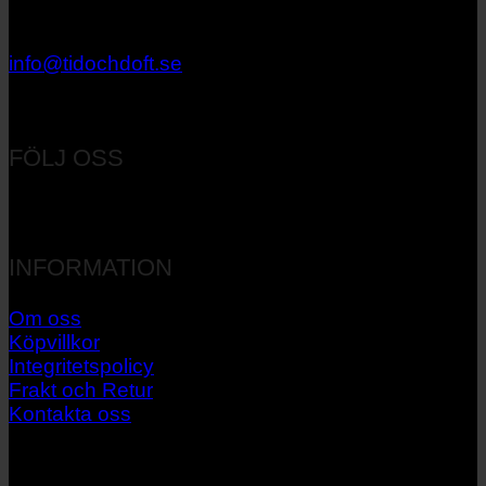
033 – 27 06 40
info@tidochdoft.se
Orgnr: 556537-7545
FÖLJ OSS
INFORMATION
Om oss
Köpvillkor
Integritetspolicy
Frakt och Retur
Kontakta oss