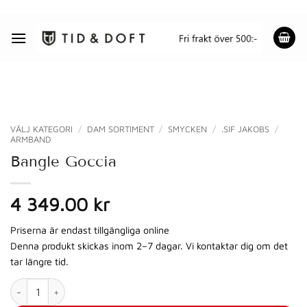
Skip
to
content
VÄLJ KATEGORI
/
DAM SORTIMENT
/
SMYCKEN
/
.SIF JAKOBS
/
ARMBAND
Bangle Goccia
4 349.00 kr
Priserna är endast tillgängliga online
Denna produkt skickas inom 2–7 dagar. Vi kontaktar dig om det
tar längre tid.
Bangle Goccia mängd