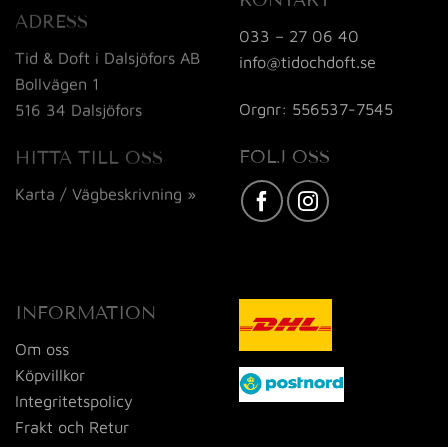
KONTAKT
ADRESS
033 – 27 06 40
Tid & Doft i Dalsjöfors AB
info@tidochdoft.se
Bollvägen 1
Orgnr: 556537-7545
516 34 Dalsjöfors
FÖLJ OSS
HITTA TILL OSS
Karta / Vägbeskrivning »
INFORMATION
Om oss
Köpvillkor
Integritetspolicy
Frakt och Retur