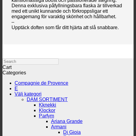
känslomässiga boost och passionerade stegring.
Denna exklusiva påfyllningsbara flaska är tillverkad
med ett unikt kunnande och förkroppsligar ett
engagemang för varaktig skönhet och hållbarhet.
–
Upptäck doften som får ditt hjärta att slå snabbare.
Search
Cart
Categories
Compagnie de Provence
E
Välj kategori
DAM SORTIMENT
Kknekki
Klockor
Parfym
Ariana Grande
Armani
Di Gioia