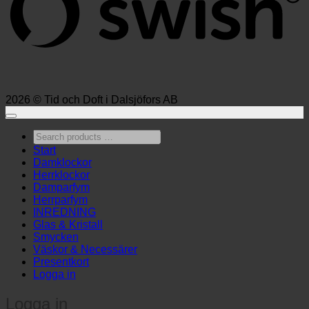
2026 © Tid och Doft i Dalsjöfors AB
Search
products
Start
…
Damklockor
Herrklockor
Damparfym
Herrparfym
INREDNING
Glas & Kristall
Smycken
Väskor & Necessärer
Presentkort
Logga in
Logga in