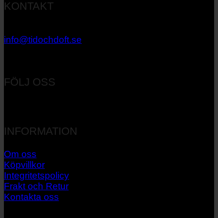
KONTAKT
033 – 27 06 40
info@tidochdoft.se
Orgnr: 556537-7545
FÖLJ OSS
INFORMATION
Om oss
Köpvillkor
Integritetspolicy
Frakt och Retur
Kontakta oss