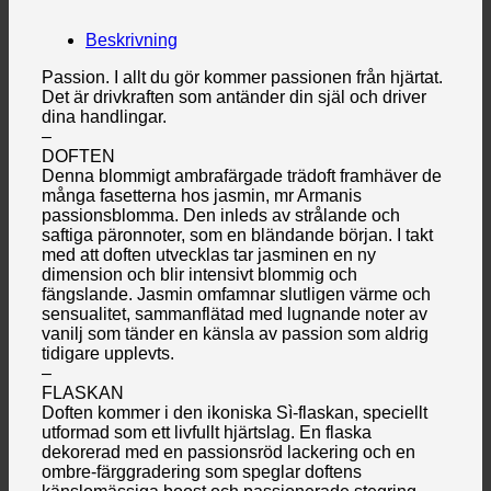
Beskrivning
Passion. I allt du gör kommer passionen från hjärtat.
Det är drivkraften som antänder din själ och driver
dina handlingar.
–
DOFTEN
Denna blommigt ambrafärgade trädoft framhäver de
många fasetterna hos jasmin, mr Armanis
passionsblomma. Den inleds av strålande och
saftiga päronnoter, som en bländande början. I takt
med att doften utvecklas tar jasminen en ny
dimension och blir intensivt blommig och
fängslande. Jasmin omfamnar slutligen värme och
sensualitet, sammanflätad med lugnande noter av
vanilj som tänder en känsla av passion som aldrig
tidigare upplevts.
–
FLASKAN
Doften kommer i den ikoniska Sì-flaskan, speciellt
utformad som ett livfullt hjärtslag. En flaska
dekorerad med en passionsröd lackering och en
ombre-färggradering som speglar doftens