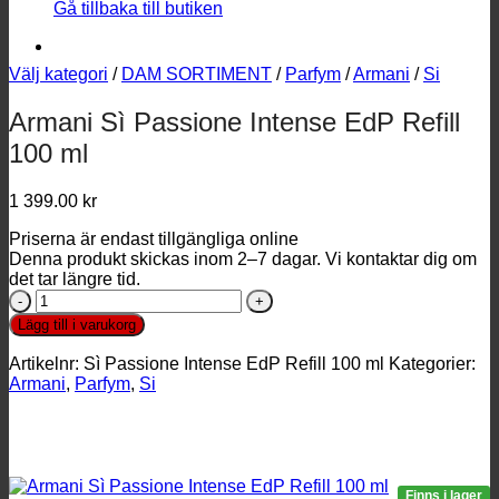
Gå tillbaka till butiken
Välj kategori
/
DAM SORTIMENT
/
Parfym
/
Armani
/
Si
Armani Sì Passione Intense EdP Refill
100 ml
1 399.00
kr
Priserna är endast tillgängliga online
Denna produkt skickas inom 2–7 dagar. Vi kontaktar dig om
det tar längre tid.
Armani
Sì
Lägg till i varukorg
Passione
Intense
Artikelnr:
Sì Passione Intense EdP Refill 100 ml
Kategorier:
EdP
Armani
,
Parfym
,
Si
Refill
100
ml
mängd
Finns i lager