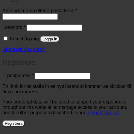
Obligatoriskt
Användarnamn eller e-postadress
*
Obligatoriskt
Lösenord
*
Kom ihåg mig
Logga in
Glömt ditt lösenord?
Registrera
Obligatoriskt
E-postadress
*
En länk för att ställa in ett nytt lösenord kommer att skickas till
din e-postadress.
Your personal data will be used to support your experience
throughout this website, to manage access to your account,
and for other purposes described in our
integritetspolicy
.
Registrera