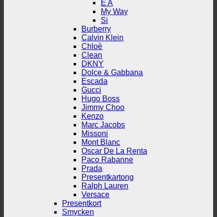
E A
My Way
Si
Burberry
Calvin Klein
Chloè
Clean
DKNY
Dolce & Gabbana
Escada
Gucci
Hugo Boss
Jimmy Choo
Kenzo
Marc Jacobs
Missoni
Mont Blanc
Oscar De La Renta
Paco Rabanne
Prada
Presentkartong
Ralph Lauren
Versace
Presentkort
Smycken