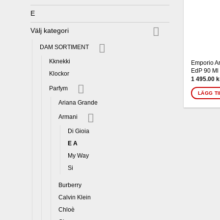
E
Välj kategori
DAM SORTIMENT
Kknekki
Emporio A
EdP 90 Ml
Klockor
1 495.00
k
Parfym
LÄGG TI
Ariana Grande
Armani
Di Gioia
E A
My Way
Si
Burberry
Calvin Klein
Chloè