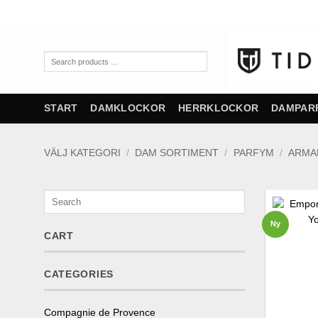
Skip
to
content
Search
products
…
START
DAMKLOCKOR
HERRKLOCKOR
DAMPAR
VÄLJ KATEGORI
/
DAM SORTIMENT
/
PARFYM
/
ARMA
Search
Ny
CART
CATEGORIES
Compagnie de Provence