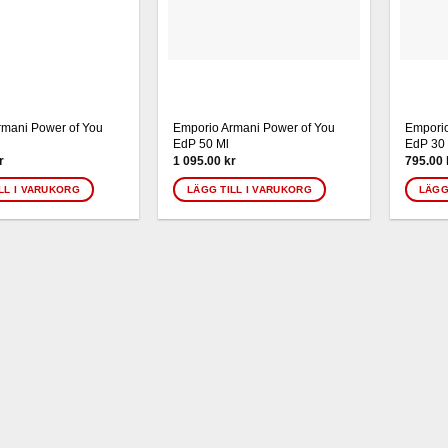
rmani Power of You
Emporio Armani Power of You
Emporio
EdP 50 Ml
EdP 30
r
1 095.00
kr
795.00
LL I VARUKORG
LÄGG TILL I VARUKORG
LÄGG