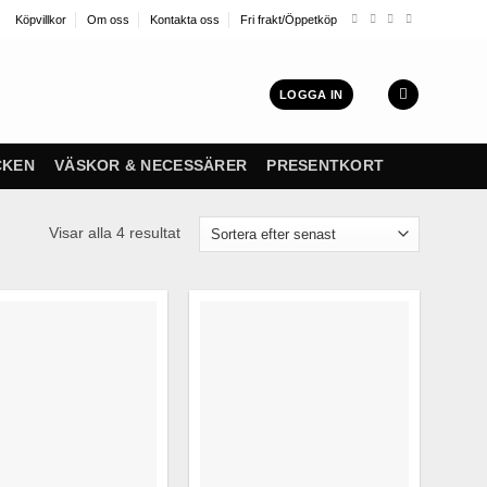
Köpvillkor
Om oss
Kontakta oss
Fri frakt/Öppetköp
LOGGA IN
CKEN
VÄSKOR & NECESSÄRER
PRESENTKORT
Sortera
Visar alla 4 resultat
efter
senaste
Finns i lager