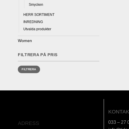
Smycken
HERR SORTIMENT
INREDNING
Utvalda produkter
Women
FILTRERA PÅ PRIS
Min
Max
FILTRERA
pris
pris
KONTAK
033 – 27 
ADRESS