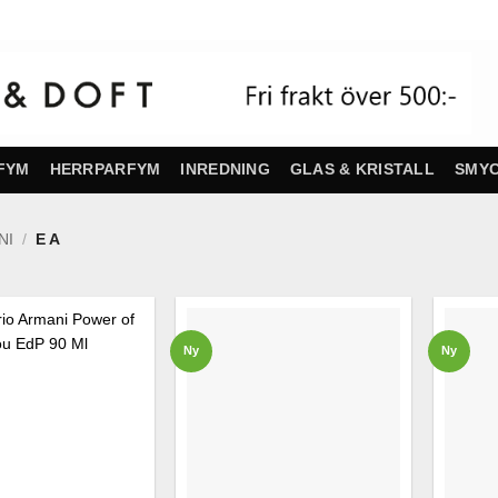
FYM
HERRPARFYM
INREDNING
GLAS & KRISTALL
SMY
NI
/
E A
Ny
Ny