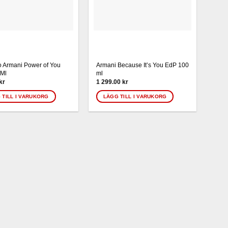
 Armani Power of You
Armani Because It’s You EdP 100
 Ml
ml
kr
1 299.00
kr
 TILL I VARUKORG
LÄGG TILL I VARUKORG