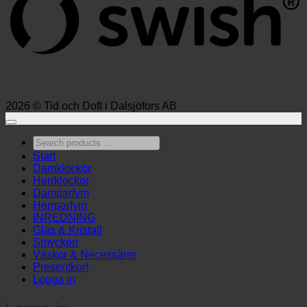
2026 © Tid och Doft i Dalsjöfors AB
Search
products
Start
…
Damklockor
Herrklockor
Damparfym
Herrparfym
INREDNING
Glas & Kristall
Smycken
Väskor & Necessärer
Presentkort
Logga in