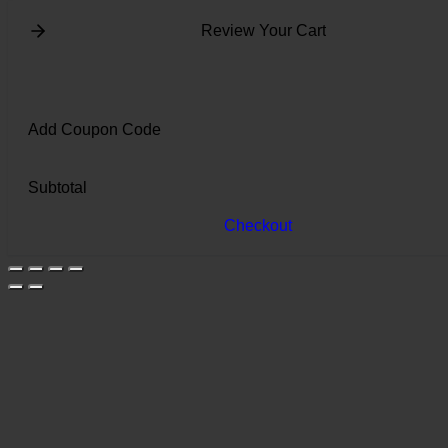
Review Your Cart
Add Coupon Code
Subtotal
Checkout