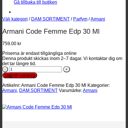
Gå tillbaka till butiken
Välj kategori
/
DAM SORTIMENT
/
Parfym
/
Armani
Armani Code Femme Edp 30 Ml
759.00
kr
Priserna är endast tillgängliga online
Denna produkt skickas inom 2–7 dagar. Vi kontaktar dig om
det tar längre tid.
Armani
Code
Lägg till i varukorg
Femme
Edp
Artikelnr:
Armani Code Femme Edp 30 Ml
Kategorier:
30
Armani
,
DAM SORTIMENT
Varumärke:
Armani
Ml
mängd