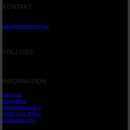
KONTAKT
033 – 27 06 40
info@tidochdoft.se
Orgnr: 556537-7545
FÖLJ OSS
INFORMATION
Om oss
Köpvillkor
Integritetspolicy
Frakt och Retur
Kontakta oss