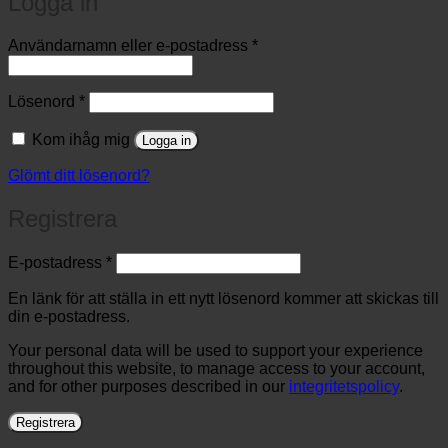
Logga in
Obligatoriskt
Användarnamn eller e-postadress
*
Obligatoriskt
Lösenord
*
Kom ihåg mig
Logga in
Glömt ditt lösenord?
Registrera
Obligatoriskt
E-postadress
*
En länk för att ställa in ett nytt lösenord kommer att skickas till
din e-postadress.
Your personal data will be used to support your experience
throughout this website, to manage access to your account,
and for other purposes described in our
integritetspolicy
.
Registrera