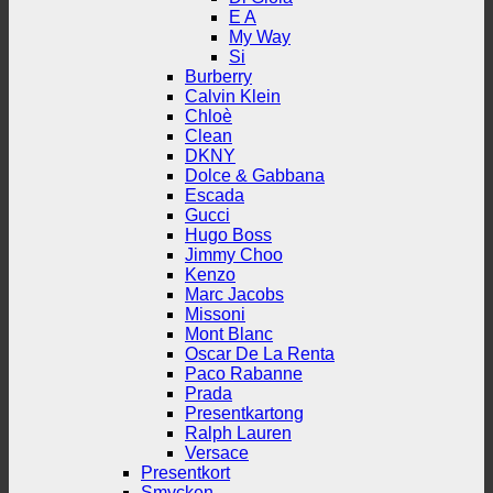
E A
My Way
Si
Burberry
Calvin Klein
Chloè
Clean
DKNY
Dolce & Gabbana
Escada
Gucci
Hugo Boss
Jimmy Choo
Kenzo
Marc Jacobs
Missoni
Mont Blanc
Oscar De La Renta
Paco Rabanne
Prada
Presentkartong
Ralph Lauren
Versace
Presentkort
Smycken