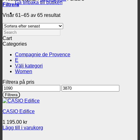
Gå tillbaka till butiken
Filtrera
Sortera
Visar 61–65 av 65 resultat
efter
senaste
Search
Cart
Categories
Compagnie de Provence
E
Välj kategori
Women
Filtrera på pris
Min
Max
pris
pris
Filtrera
CASIO Edifice
1 195.00
kr
Lägg till i varukorg