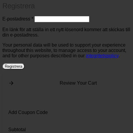
Registrera
Obligatoriskt
E-postadress
*
En länk för att ställa in ett nytt lösenord kommer att skickas till
din e-postadress.
Your personal data will be used to support your experience
throughout this website, to manage access to your account,
and for other purposes described in our
integritetspolicy
.
Registrera
Review Your Cart
Add Coupon Code
Subtotal