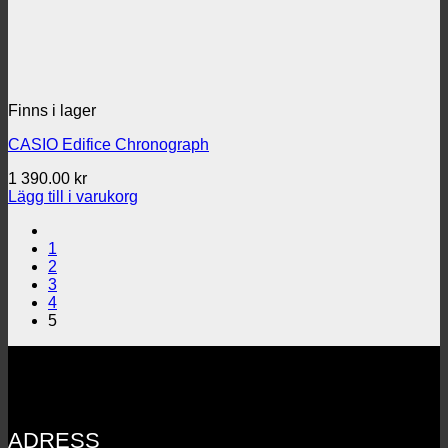
Finns i lager
CASIO Edifice Chronograph
1 390.00
kr
Lägg till i varukorg
1
2
3
4
5
ADRESS