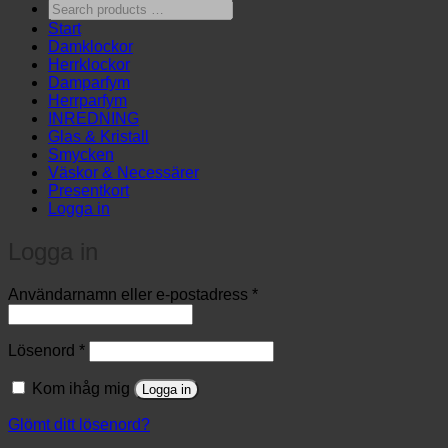
Search
products
Start
…
Damklockor
Herrklockor
Damparfym
Herrparfym
INREDNING
Glas & Kristall
Smycken
Väskor & Necessärer
Presentkort
Logga in
Logga in
Obligatoriskt
Användarnamn eller e-postadress
*
Obligatoriskt
Lösenord
*
Kom ihåg mig
Logga in
Glömt ditt lösenord?