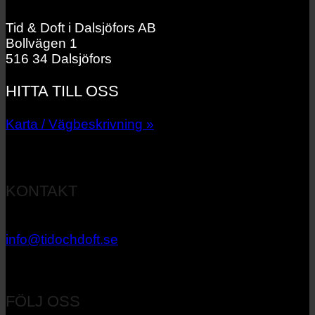
Tid & Doft i Dalsjöfors AB
Bollvägen 1
516 34 Dalsjöfors
HITTA TILL OSS
Karta / Vägbeskrivning »
KONTAKT
033 – 27 06 40
info@tidochdoft.se
Orgnr: 556537-7545
FÖLJ OSS