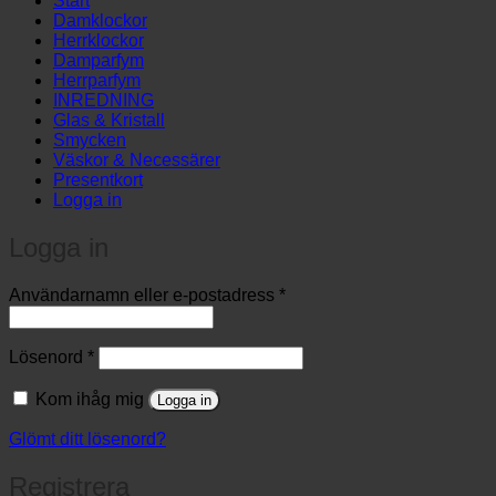
Start
…
Damklockor
Herrklockor
Damparfym
Herrparfym
INREDNING
Glas & Kristall
Smycken
Väskor & Necessärer
Presentkort
Logga in
Logga in
Obligatoriskt
Användarnamn eller e-postadress
*
Obligatoriskt
Lösenord
*
Kom ihåg mig
Logga in
Glömt ditt lösenord?
Registrera