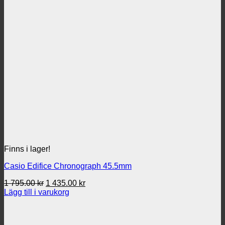
Finns i lager!
Casio Edifice Chronograph 45.5mm
Det
Det
1 795.00
kr
1 435.00
kr
ursprungliga
nuvarande
Lägg till i varukorg
priset
priset
var:
är:
1
1