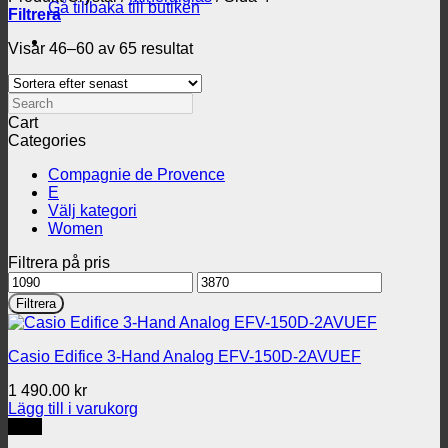
Gå tillbaka till butiken
Filtrera
Sortera
Visar 46–60 av 65 resultat
efter
senaste
Search
Cart
Categories
Compagnie de Provence
E
Välj kategori
Women
Filtrera på pris
Min
Max
pris
pris
Filtrera
Casio Edifice 3-Hand Analog EFV-150D-2AVUEF
1 490.00
kr
Lägg till i varukorg
REA