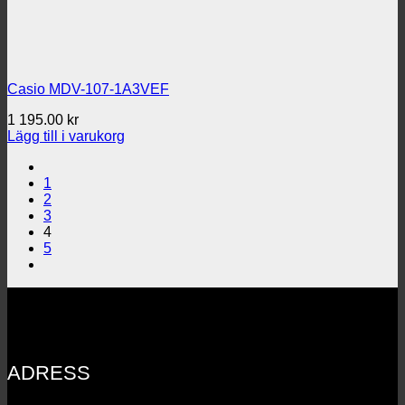
Casio MDV-107-1A3VEF
1 195.00
kr
Lägg till i varukorg
1
2
3
4
5
ADRESS