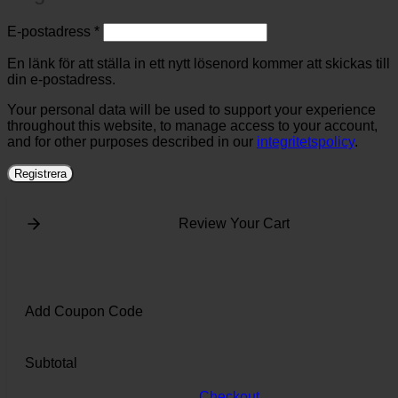
Obligatoriskt
E-postadress
*
En länk för att ställa in ett nytt lösenord kommer att skickas till
din e-postadress.
Your personal data will be used to support your experience
throughout this website, to manage access to your account,
and for other purposes described in our
integritetspolicy
.
Registrera
Review Your Cart
Add Coupon Code
Subtotal
Checkout