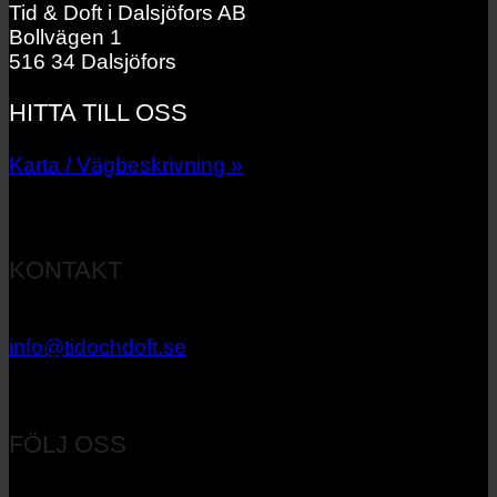
Tid & Doft i Dalsjöfors AB
Bollvägen 1
516 34 Dalsjöfors
HITTA TILL OSS
Karta / Vägbeskrivning »
KONTAKT
033 – 27 06 40
info@tidochdoft.se
Orgnr: 556537-7545
FÖLJ OSS