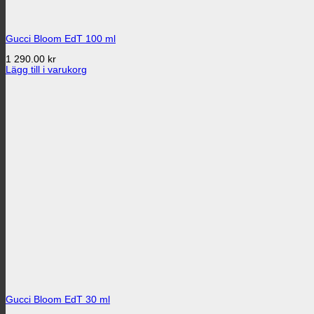
Gucci Bloom EdT 100 ml
1 290.00
kr
Lägg till i varukorg
Gucci Bloom EdT 30 ml