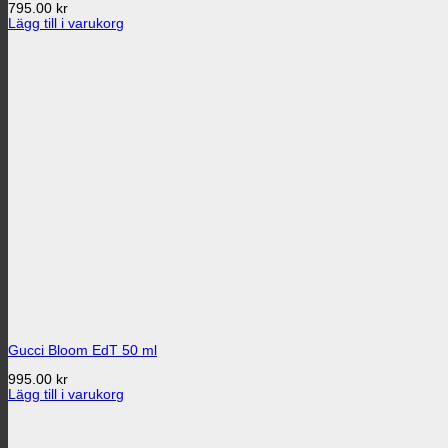
795.00
kr
Lägg till i varukorg
Gucci Bloom EdT 50 ml
995.00
kr
Lägg till i varukorg