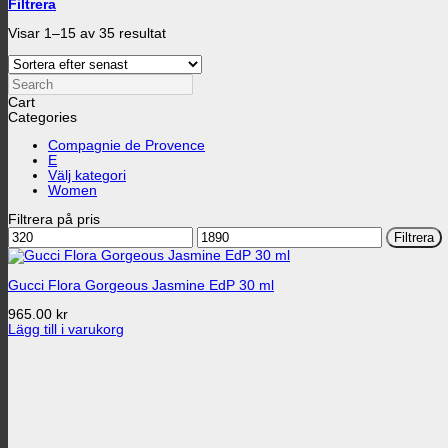
Filtrera
Sortera
Visar 1–15 av 35 resultat
efter
senaste
Search
Cart
Categories
Compagnie de Provence
E
Välj kategori
Women
Filtrera på pris
Min
Max
Filtrera
pris
pris
Gucci Flora Gorgeous Jasmine EdP 30 ml
965.00
kr
Lägg till i varukorg