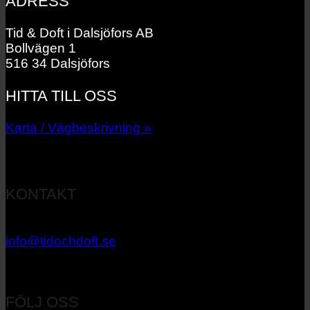
ADRESS
Tid & Doft i Dalsjöfors AB
Bollvägen 1
516 34 Dalsjöfors
HITTA TILL OSS
Karta / Vägbeskrivning »
KONTAKT
033 – 27 06 40
info@tidochdoft.se
Orgnr: 556537-7545
FÖLJ OSS