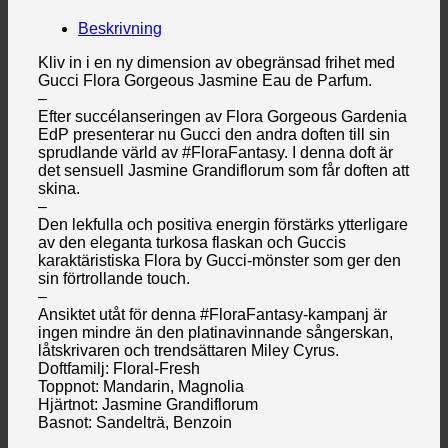
Beskrivning
Kliv in i en ny dimension av obegränsad frihet med
Gucci Flora Gorgeous Jasmine Eau de Parfum.
–
Efter succélanseringen av Flora Gorgeous Gardenia
EdP presenterar nu Gucci den andra doften till sin
sprudlande värld av #FloraFantasy. I denna doft är
det sensuell Jasmine Grandiflorum som får doften att
skina.
–
Den lekfulla och positiva energin förstärks ytterligare
av den eleganta turkosa flaskan och Guccis
karaktäristiska Flora by Gucci-mönster som ger den
sin förtrollande touch.
–
Ansiktet utåt för denna #FloraFantasy-kampanj är
ingen mindre än den platinavinnande sångerskan,
låtskrivaren och trendsättaren Miley Cyrus.
Doftfamilj: Floral-Fresh
Toppnot: Mandarin, Magnolia
Hjärtnot: Jasmine Grandiflorum
Basnot: Sandelträ, Benzoin