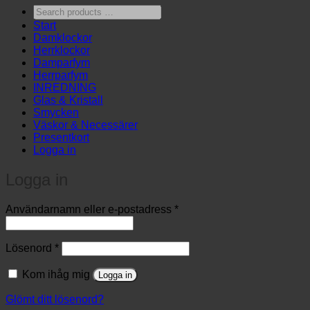
Search
products
Start
…
Damklockor
Herrklockor
Damparfym
Herrparfym
INREDNING
Glas & Kristall
Smycken
Väskor & Necessärer
Presentkort
Logga in
Logga in
Obligatoriskt
Användarnamn eller e-postadress
*
Obligatoriskt
Lösenord
*
Kom ihåg mig
Logga in
Glömt ditt lösenord?