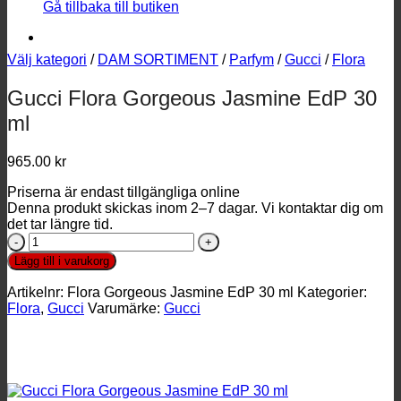
Gå tillbaka till butiken
Välj kategori
/
DAM SORTIMENT
/
Parfym
/
Gucci
/
Flora
Gucci Flora Gorgeous Jasmine EdP 30
ml
965.00
kr
Priserna är endast tillgängliga online
Denna produkt skickas inom 2–7 dagar. Vi kontaktar dig om
det tar längre tid.
Gucci
Flora
Lägg till i varukorg
Gorgeous
Jasmine
Artikelnr:
Flora Gorgeous Jasmine EdP 30 ml
Kategorier:
EdP
Flora
,
Gucci
Varumärke:
Gucci
30
ml
mängd