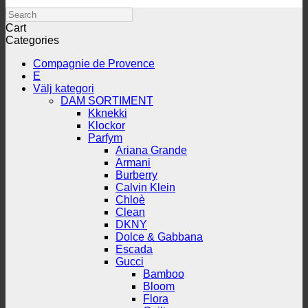
Search
Cart
Categories
Compagnie de Provence
E
Välj kategori
DAM SORTIMENT
Kknekki
Klockor
Parfym
Ariana Grande
Armani
Burberry
Calvin Klein
Chloè
Clean
DKNY
Dolce & Gabbana
Escada
Gucci
Bamboo
Bloom
Flora