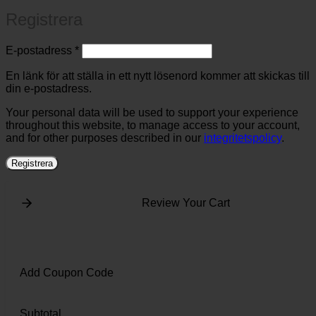
Registrera
Obligatoriskt
E-postadress
*
En länk för att ställa in ett nytt lösenord kommer att skickas till
din e-postadress.
Your personal data will be used to support your experience
throughout this website, to manage access to your account,
and for other purposes described in our
integritetspolicy
.
Registrera
Review Your Cart
Add Coupon Code
Subtotal