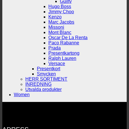
Guilty
Hugo Boss
Jimmy Choo
Kenzo
Marc Jacobs
Missoni
Mont Blanc
Oscar De La Renta
Paco Rabanne
Prada
Presentkartong
Ralph Lauren
Versace
Presentkort
Smycken
HERR SORTIMENT
INREDNING
Utvalda produkter
Women