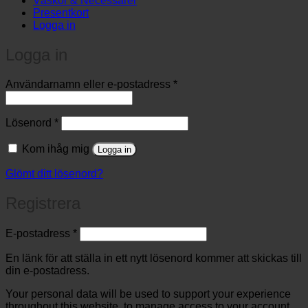
Väskor & Necessärer
Presentkort
Logga in
Logga in
Obligatoriskt
Användarnamn eller e-postadress
*
Obligatoriskt
Lösenord
*
Kom ihåg mig
Logga in
Glömt ditt lösenord?
Registrera
Obligatoriskt
E-postadress
*
En länk för att ställa in ett nytt lösenord kommer att skickas till
din e-postadress.
Your personal data will be used to support your experience
throughout this website, to manage access to your account,