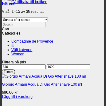
Gå tillbaka till butiken
Filtrera
Sortera
Visar 1–15 av 38 resultat
efter
senaste
Search
Cart
Categories
Compagnie de Provence
E
Välj kategori
Women
Filtrera på pris
Min
Max
pris
pris
Filtrera
Giorgio Armani Acqua Di Gio After shave 100 ml
690.00
kr
Lägg till i varukorg