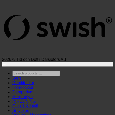
S
(
2026 © Tid och Doft i Dalsjöfors AB
Search
products
Start
…
Damklockor
Herrklockor
Damparfym
Herrparfym
INREDNING
Glas & Kristall
Smycken