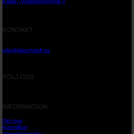
Karta / Vägbeskrivning »
KONTAKT
033 – 27 06 40
info@tidochdoft.se
Orgnr: 556537-7545
FÖLJ OSS
INFORMATION
Om oss
Köpvillkor
Integritetspolicy