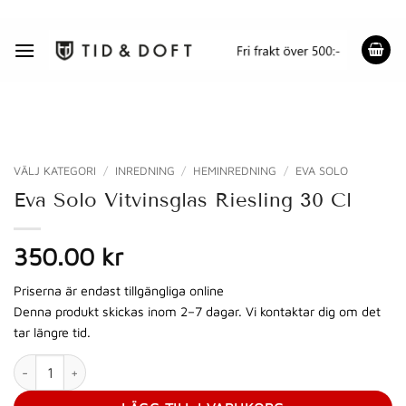
Skip
to
content
VÄLJ KATEGORI
/
INREDNING
/
HEMINREDNING
/
EVA SOLO
Eva Solo Vitvinsglas Riesling 30 Cl
350.00 kr
Priserna är endast tillgängliga online
Denna produkt skickas inom 2–7 dagar. Vi kontaktar dig om det
tar längre tid.
Eva Solo Vitvinsglas Riesling 30 Cl mängd