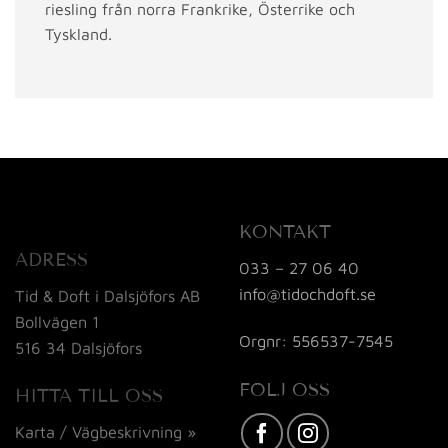
riesling från norra Frankrike, Österrike och
Tyskland.
KONTAKT
ADRESS
033 – 27 06 40
info@tidochdoft.se
Tid & Doft i Dalsjöfors AB
Bollvägen 1
Orgnr: 556537-7545
516 34 Dalsjöfors
FÖLJ OSS
HITTA TILL OSS
Karta / Vägbeskrivning »