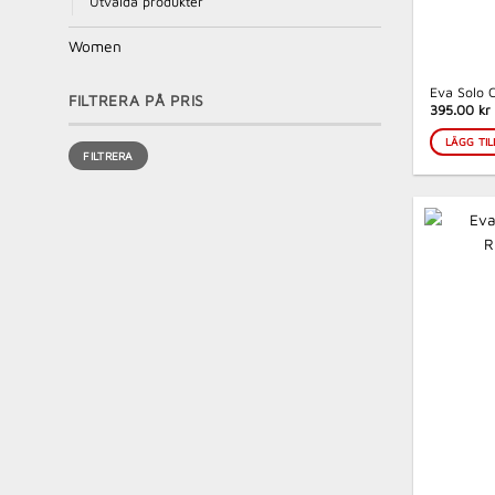
Utvalda produkter
Women
Eva Solo 
FILTRERA PÅ PRIS
395.00 kr
LÄGG TIL
Min
Max
FILTRERA
pris
pris