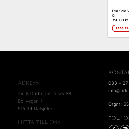
Eva Solo V
Cl
350.00 kr
LÄGG TIL
KONTA
ADRESS
033 – 27
info@tido
Tid & Doft i Dalsjöfors AB
Bollvägen 1
Orgnr: 5
516 34 Dalsjöfors
FÖLJ O
HITTA TILL OSS