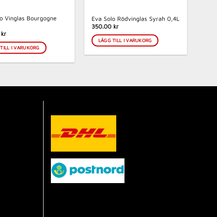
o Vinglas Bourgogne
Eva Solo Rödvinglas Syrah 0,4L
350.00 kr
 kr
LÄGG TILL I VARUKORG
TILL I VARUKORG