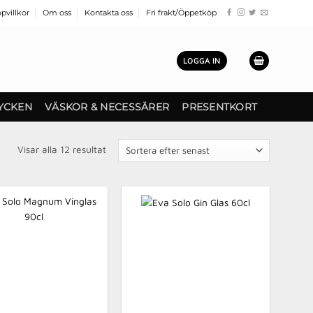
pvillkor
Om oss
Kontakta oss
Fri frakt/Öppetköp
LOGGA IN
YCKEN
VÄSKOR & NECESSÄRER
PRESENTKORT
Sortera
Visar alla 12 resultat
efter
senaste