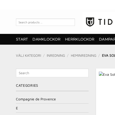
Skip
to
content
Search
products
…
START
DAMKLOCKOR
HERRKLOCKOR
DAMPA
VÄLJ KATEGORI
/
INREDNING
/
HEMINREDNING
/
EVA SO
Search
CATEGORIES
Compagnie de Provence
E