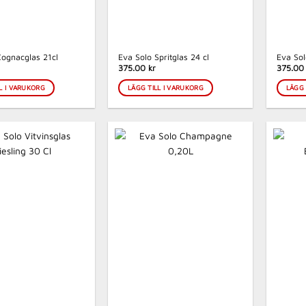
Cognacglas 21cl
Eva Solo Spritglas 24 cl
Eva So
375.00 kr
375.00 
L I VARUKORG
LÄGG TILL I VARUKORG
LÄGG 
Passa på!