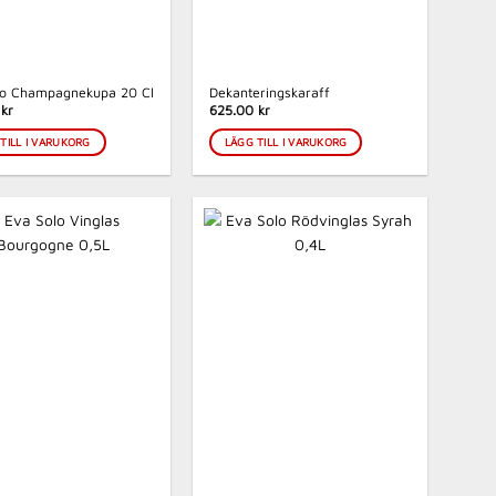
lo Champagnekupa 20 Cl
Dekanteringskaraff
kr
625.00 kr
TILL I VARUKORG
LÄGG TILL I VARUKORG