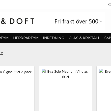
Kö
RFYM
HERRPARFYM
INREDNING
GLAS & KRISTALL
SM
LO