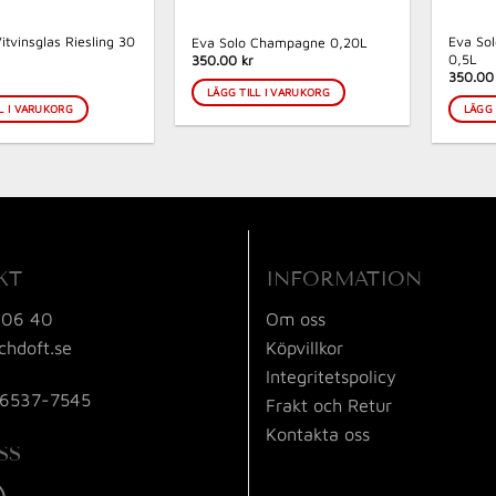
itvinsglas Riesling 30
Eva Sol
Eva Solo Champagne 0,20L
0,5L
350.00 kr
350.00
LÄGG TILL I VARUKORG
L I VARUKORG
LÄGG 
KT
INFORMATION
 06 40
Om oss
chdoft.se
Köpvillkor
Integritetspolicy
56537-7545
Frakt och Retur
Kontakta oss
SS