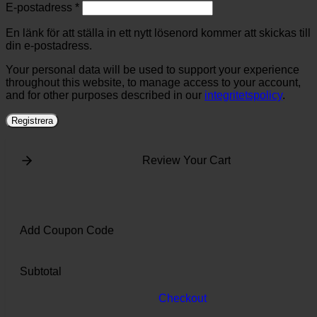
Obligatoriskt
E-postadress
*
En länk för att ställa in ett nytt lösenord kommer att skickas till
din e-postadress.
Your personal data will be used to support your experience
throughout this website, to manage access to your account,
and for other purposes described in our
integritetspolicy
.
Registrera
Review Your Cart
Add Coupon Code
Subtotal
Checkout