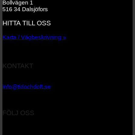
Bollvägen 1
516 34 Dalsjöfors
HITTA TILL OSS
Karta / Vägbeskrivning »
KONTAKT
033 – 27 06 40
info@tidochdoft.se
Orgnr: 556537-7545
FÖLJ OSS