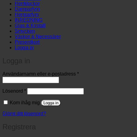
Herrklockor
Damparfym
Herrparfym
INREDNING
Glas & Kristall
Smycken
Väskor & Necessärer
Presentkort
Logga in
Logga in
Obligatoriskt
Användarnamn eller e-postadress
*
Obligatoriskt
Lösenord
*
Kom ihåg mig
Logga in
Glömt ditt lösenord?
Registrera