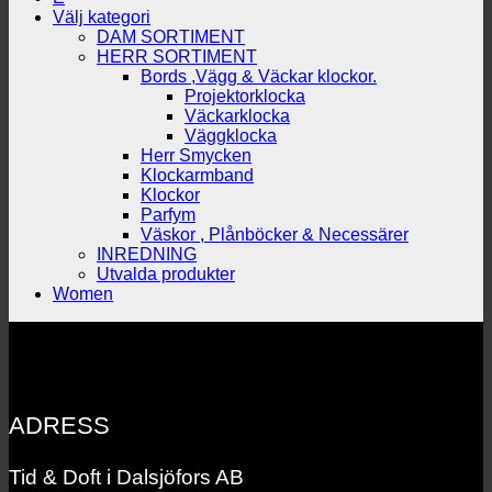
Välj kategori
DAM SORTIMENT
HERR SORTIMENT
Bords ,Vägg & Väckar klockor.
Projektorklocka
Väckarklocka
Väggklocka
Herr Smycken
Klockarmband
Klockor
Parfym
Väskor , Plånböcker & Necessärer
INREDNING
Utvalda produkter
Women
ADRESS
Tid & Doft i Dalsjöfors AB