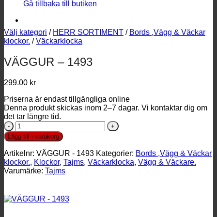
Gå tillbaka till butiken
Välj kategori
/
HERR SORTIMENT
/
Bords ,Vägg & Väckar
klockor.
/
Väckarklocka
VÄGGUR – 1493
299.00
kr
Priserna är endast tillgängliga online
Denna produkt skickas inom 2–7 dagar. Vi kontaktar dig om
det tar längre tid.
VÄGGUR
-
Lägg till i varukorg
1493
mängd
Artikelnr:
VÄGGUR - 1493
Kategorier:
Bords ,Vägg & Väckar
klockor.
,
Klockor
,
Tajms
,
Väckarklocka
,
Vägg & Väckare.
Varumärke:
Tajms