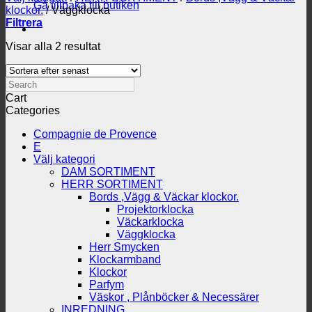
Gå tillbaka till butiken
klockor.
/
Väggklocka
Filtrera
Sortera
Visar alla 2 resultat
efter
senaste
Search
Cart
Categories
Compagnie de Provence
E
Välj kategori
DAM SORTIMENT
HERR SORTIMENT
Bords ,Vägg & Väckar klockor.
Projektorklocka
Väckarklocka
Väggklocka
Herr Smycken
Klockarmband
Klockor
Parfym
Väskor , Plånböcker & Necessärer
INREDNING