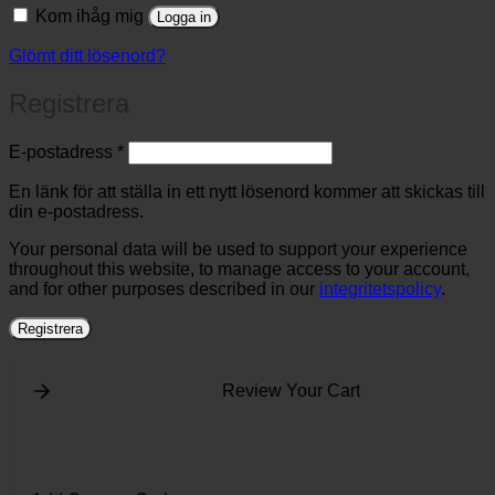
Kom ihåg mig
Logga in
Glömt ditt lösenord?
Registrera
Obligatoriskt
E-postadress
*
En länk för att ställa in ett nytt lösenord kommer att skickas till
din e-postadress.
Your personal data will be used to support your experience
throughout this website, to manage access to your account,
and for other purposes described in our
integritetspolicy
.
Registrera
Review Your Cart