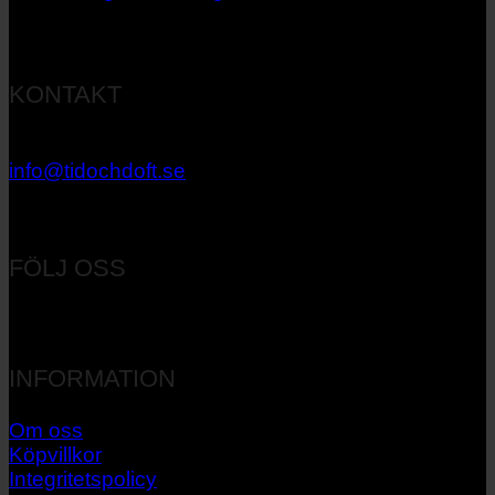
KONTAKT
033 – 27 06 40
info@tidochdoft.se
Orgnr: 556537-7545
FÖLJ OSS
INFORMATION
Om oss
Köpvillkor
Integritetspolicy