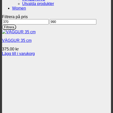
Utvalda produkter
Women
Filtrera på pris
Min
Max
pris
pris
Filtrera
VÄGGUR 35 cm
375.00
kr
Lägg till i varukorg