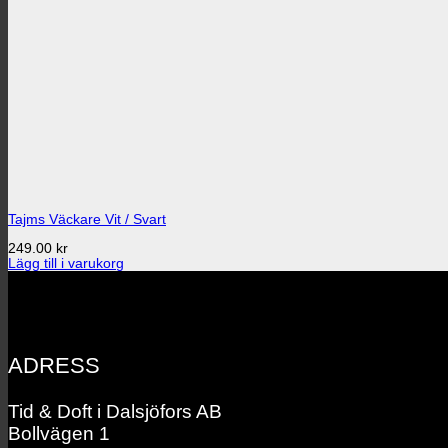
Tajms Väckare Vit / Svart
249.00
kr
Lägg till i varukorg
ADRESS
Tid & Doft i Dalsjöfors AB
Bollvägen 1