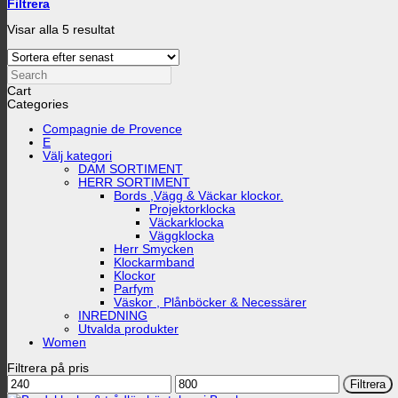
Filtrera
Sortera
Visar alla 5 resultat
efter
senaste
Search
Cart
Categories
Compagnie de Provence
E
Välj kategori
DAM SORTIMENT
HERR SORTIMENT
Bords ,Vägg & Väckar klockor.
Projektorklocka
Väckarklocka
Väggklocka
Herr Smycken
Klockarmband
Klockor
Parfym
Väskor , Plånböcker & Necessärer
INREDNING
Utvalda produkter
Women
Filtrera på pris
Min
Max
Filtrera
pris
pris