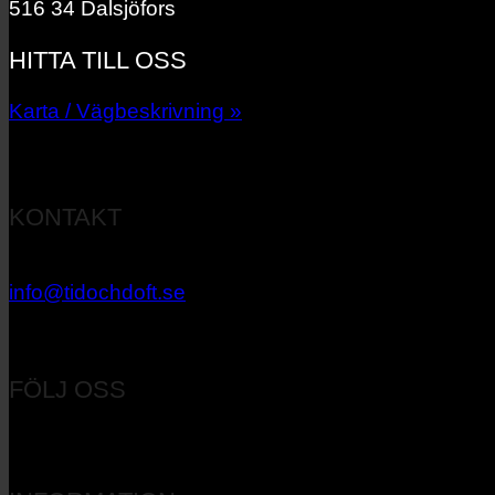
516 34 Dalsjöfors
HITTA TILL OSS
Karta / Vägbeskrivning »
KONTAKT
033 – 27 06 40
info@tidochdoft.se
Orgnr: 556537-7545
FÖLJ OSS