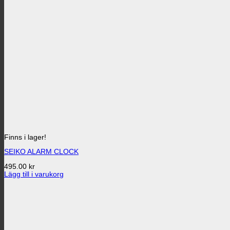
Finns i lager!
SEIKO ALARM CLOCK
495.00
kr
Lägg till i varukorg