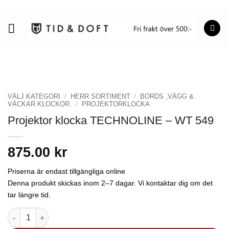
Skip
to
content
VÄLJ KATEGORI
/
HERR SORTIMENT
/
BORDS ,VÄGG &
VÄCKAR KLOCKOR.
/
PROJEKTORKLOCKA
Projektor klocka TECHNOLINE – WT 549
875.00
kr
Priserna är endast tillgängliga online
Denna produkt skickas inom 2–7 dagar. Vi kontaktar dig om det
tar längre tid.
Projektor klocka TECHNOLINE - WT 549 mängd