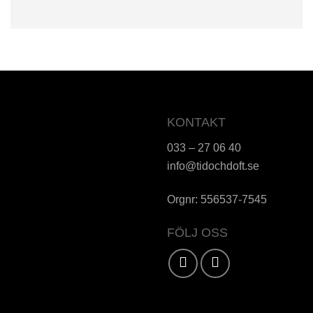
KONTAKT
033 – 27 06 40
info@tidochdoft.se
Orgnr: 556537-7545
FÖLJ OSS
Karta / Vägbeskrivning »