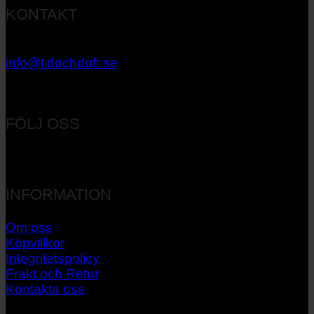
KONTAKT
033 – 27 06 40
info@tidochdoft.se
Orgnr: 556537-7545
FÖLJ OSS
INFORMATION
Om oss
Köpvillkor
Integritetspolicy
Frakt och Retur
Kontakta oss