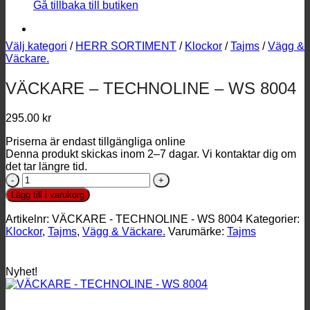
Gå tillbaka till butiken
Välj kategori
/
HERR SORTIMENT
/
Klockor
/
Tajms
/
Vägg &
Väckare.
VÄCKARE – TECHNOLINE – WS 8004
295.00
kr
Priserna är endast tillgängliga online
Denna produkt skickas inom 2–7 dagar. Vi kontaktar dig om
det tar längre tid.
VÄCKARE
-
Lägg till i varukorg
TECHNOLINE
-
Artikelnr:
VÄCKARE - TECHNOLINE - WS 8004
Kategorier:
WS
Klockor
,
Tajms
,
Vägg & Väckare.
Varumärke:
Tajms
8004
mängd
Nyhet!