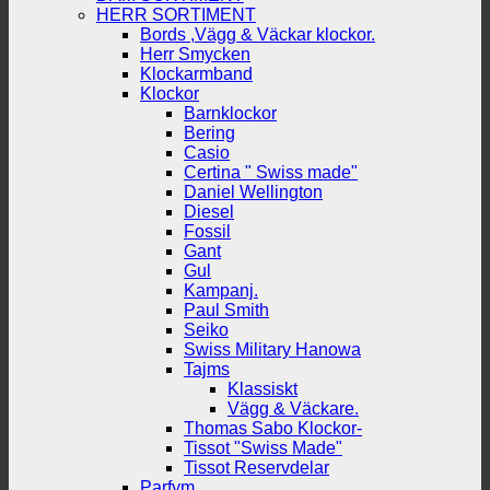
HERR SORTIMENT
Bords ,Vägg & Väckar klockor.
Herr Smycken
Klockarmband
Klockor
Barnklockor
Bering
Casio
Certina " Swiss made"
Daniel Wellington
Diesel
Fossil
Gant
Gul
Kampanj.
Paul Smith
Seiko
Swiss Military Hanowa
Tajms
Klassiskt
Vägg & Väckare.
Thomas Sabo Klockor-
Tissot "Swiss Made"
Tissot Reservdelar
Parfym