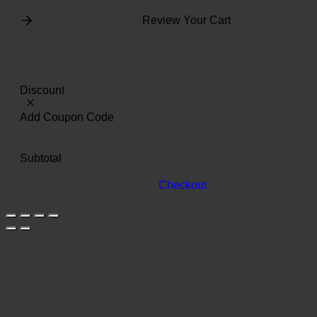
Review Your Cart
Discount
Add Coupon Code
Subtotal
Checkout