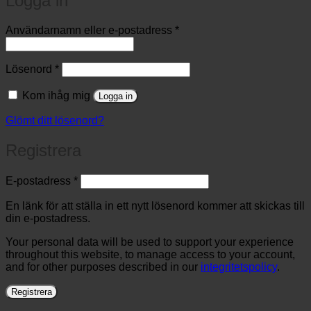
Logga in
Obligatoriskt
Användarnamn eller e-postadress
*
Obligatoriskt
Lösenord
*
Kom ihåg mig
Logga in
Glömt ditt lösenord?
Registrera
Obligatoriskt
E-postadress
*
En länk för att ställa in ett nytt lösenord kommer att skickas till
din e-postadress.
Your personal data will be used to support your experience
throughout this website, to manage access to your account,
and for other purposes described in our
integritetspolicy
.
Registrera