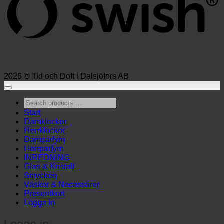
2026 © Tid och Doft i Dalsjöfors AB
Search
products
Start
…
Damklockor
Herrklockor
Damparfym
Herrparfym
INREDNING
Glas & Kristall
Smycken
Väskor & Necessärer
Presentkort
Logga in