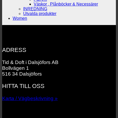
Väskor , Plånböcker & Necessärer
INREDNING
Utvalda produkter
Women
ADRESS
Tid & Doft i Dalsjöfors AB
Bollvägen 1
516 34 Dalsjöfors
HITTA TILL OSS
Karta / Vägbeskrivning »