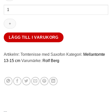
Tomtenisse
med
Saxofon
13
cm
mängd
LÄGG TILL I VARUKORG
Artikelnr:
Tomtenisse med Saxofon
Kategori:
Mellantomte
13-15 cm
Varumärke:
Rolf Berg