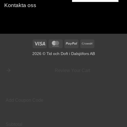
Kontakta oss
Visa
MasterCard
PayPal
Swish
(SE)
2026 © Tid och Doft i Dalsjöfors AB
Review Your Cart
Add Coupon Code
Subtotal