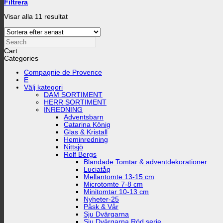
Filtrera
Sortera
Visar alla 11 resultat
efter
senaste
Search
Cart
Categories
Compagnie de Provence
E
Välj kategori
DAM SORTIMENT
HERR SORTIMENT
INREDNING
Adventsbarn
Catarina König
Glas & Kristall
Heminredning
Nittsjö
Rolf Bergs
Blandade Tomtar & adventdekorationer
Luciatåg
Mellantomte 13-15 cm
Microtomte 7-8 cm
Minitomtar 10-13 cm
Nyheter-25
Påsk & Vår
Sju Dvärgarna
Sju Dvärgarna Röd serie