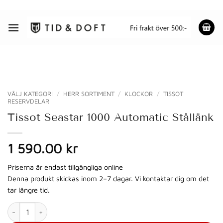
Skip
to
content
VÄLJ KATEGORI
/
HERR SORTIMENT
/
KLOCKOR
/
TISSOT
RESERVDELAR
Tissot Seastar 1000 Automatic Stållänk
1 590.00 kr
Priserna är endast tillgängliga online
Denna produkt skickas inom 2–7 dagar. Vi kontaktar dig om det
tar längre tid.
Tissot Seastar 1000 Automatic Stållänk mängd