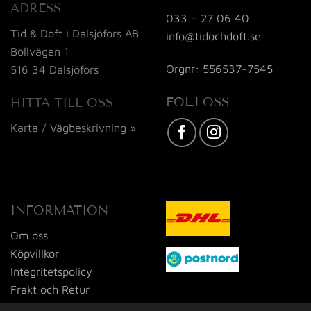
ADRESS
033 – 27 06 40
Tid & Doft i Dalsjöfors AB
info@tidochdoft.se
Bollvägen 1
Orgnr: 556537-7545
516 34 Dalsjöfors
FÖLJ OSS
HITTA TILL OSS
Karta / Vägbeskrivning »
INFORMATION
Om oss
Köpvillkor
Integritetspolicy
Frakt och Retur
Kontakta oss