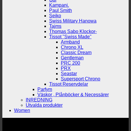
Kampanj.
Paul Smith
Seiko
Swiss Military Hanowa
Tajms
Thomas Sabo Klockor-
Tissot "Swiss Made"
Armband
Chrono XL
Classic Dream
Gentleman
PRC 200
PRX
Seastar
Supersport Chrono
Tissot Reservdelar
Parfym
Väskor , Plånböcker & Necessärer
INREDNING
Utvalda produkter
Women