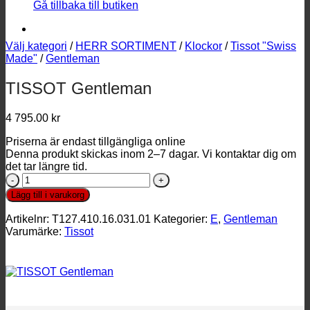
Gå tillbaka till butiken
Välj kategori
/
HERR SORTIMENT
/
Klockor
/
Tissot "Swiss
Made"
/
Gentleman
TISSOT Gentleman
4 795.00
kr
Priserna är endast tillgängliga online
Denna produkt skickas inom 2–7 dagar. Vi kontaktar dig om
det tar längre tid.
TISSOT
Gentleman
Lägg till i varukorg
mängd
Artikelnr:
T127.410.16.031.01
Kategorier:
E
,
Gentleman
Varumärke:
Tissot