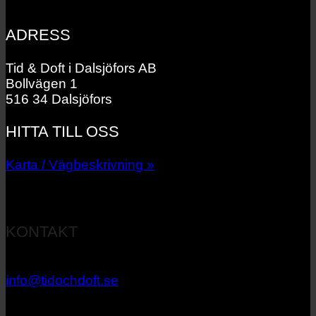
ADRESS
Tid & Doft i Dalsjöfors AB
Bollvägen 1
516 34 Dalsjöfors
HITTA TILL OSS
Karta / Vägbeskrivning »
KONTAKT
033 – 27 06 40
info@tidochdoft.se
Orgnr: 556537-7545