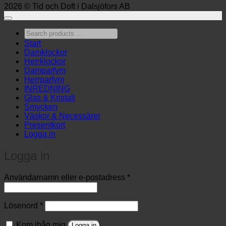
2026 © Tid och Doft i Dalsjöfors AB
Search
products
Start
…
Damklockor
Herrklockor
Damparfym
Herrparfym
INREDNING
Glas & Kristall
Smycken
Väskor & Necessärer
Presentkort
Logga in
Logga in
Obligatoriskt
Användarnamn eller e-postadress
*
Obligatoriskt
Lösenord
*
Kom ihåg mig
Logga in