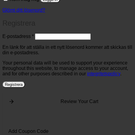
Glömt ditt lösenord?
Registrera
Obligatoriskt
E-postadress
*
En länk för att ställa in ett nytt lösenord kommer att skickas till
din e-postadress.
Your personal data will be used to support your experience
throughout this website, to manage access to your account,
and for other purposes described in our
integritetspolicy
.
Registrera
Review Your Cart
Add Coupon Code