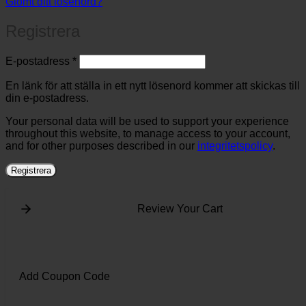
Glömt ditt lösenord?
Registrera
Obligatoriskt
E-postadress
*
En länk för att ställa in ett nytt lösenord kommer att skickas till
din e-postadress.
Your personal data will be used to support your experience
throughout this website, to manage access to your account,
and for other purposes described in our
integritetspolicy
.
Registrera
Review Your Cart
Add Coupon Code