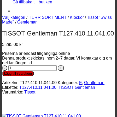
Gå tillbaka till butiken
Välj kategori
/
HERR SORTIMENT
/
Klockor
/
Tissot "Swiss
Made"
/
Gentleman
TISSOT Gentleman T127.410.11.041.00
5 295.00
kr
Priserna är endast tillgängliga online
Denna produkt skickas inom 2–7 dagar. Vi kontaktar dig om
det tar längre tid.
TISSOT
Gentleman
Lägg till i varukorg
T127.410.11.041.00
mängd
Artikelnr:
T127.410.11.041.00
Kategorier:
E
,
Gentleman
Etiketter:
T127.410.11.041.00
,
TISSOT Gentleman
Varumärke:
Tissot