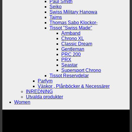
Paul Smith
Seiko
Swiss Military Hanowa
Tajms
Thomas Sabo Klockor-
Tissot "Swiss Made"
Armband
Chrono XL
Classic Dream
Gentleman
PRC 200
PRX
Seastar
Supersport Chrono
Tissot Reservdelar
Parfym
Väskor , Plånböcker & Necessärer
INREDNING
Utvalda produkter
Women