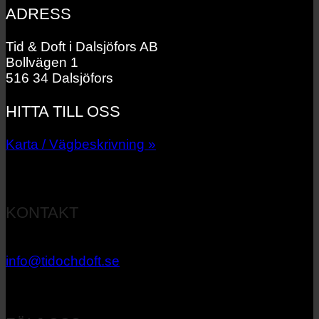
ADRESS
Tid & Doft i Dalsjöfors AB
Bollvägen 1
516 34 Dalsjöfors
HITTA TILL OSS
Karta / Vägbeskrivning »
KONTAKT
033 – 27 06 40
info@tidochdoft.se
Orgnr: 556537-7545