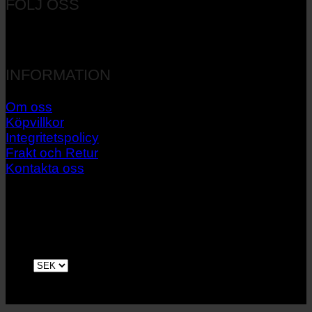
FÖLJ OSS
INFORMATION
Om oss
Köpvillkor
Integritetspolicy
Frakt och Retur
Kontakta oss
V