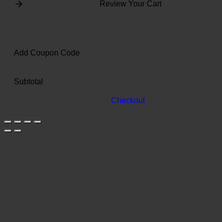
Review Your Cart
Add Coupon Code
Subtotal
Checkout