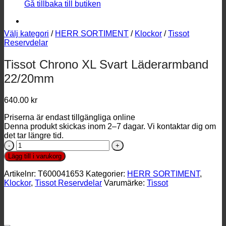
Gå tillbaka till butiken
Välj kategori
/
HERR SORTIMENT
/
Klockor
/
Tissot
Reservdelar
Tissot Chrono XL Svart Läderarmband
22/20mm
640.00
kr
Priserna är endast tillgängliga online
Denna produkt skickas inom 2–7 dagar. Vi kontaktar dig om
det tar längre tid.
Tissot
Chrono
Lägg till i varukorg
XL
Svart
Artikelnr:
T600041653
Kategorier:
HERR SORTIMENT
,
Läderarmband
Klockor
,
Tissot Reservdelar
Varumärke:
Tissot
22/20mm
mängd