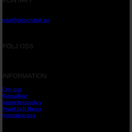
KONTAKT
033 – 27 06 40
info@tidochdoft.se
Orgnr: 556537-7545
FÖLJ OSS
INFORMATION
Om oss
Köpvillkor
Integritetspolicy
Frakt och Retur
Kontakta oss