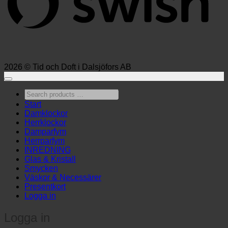
2026 © Tid och Doft i Dalsjöfors AB
Search
products
Start
…
Damklockor
Herrklockor
Damparfym
Herrparfym
INREDNING
Glas & Kristall
Smycken
Väskor & Necessärer
Presentkort
Logga in
Logga in