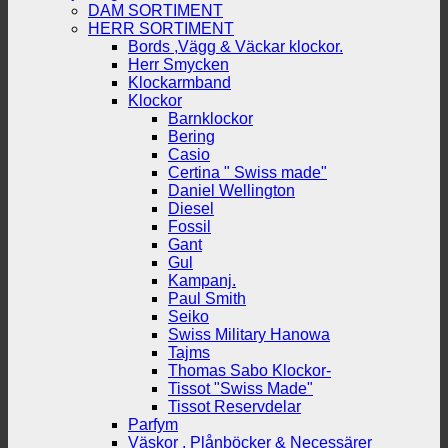
DAM SORTIMENT
HERR SORTIMENT
Bords ,Vägg & Väckar klockor.
Herr Smycken
Klockarmband
Klockor
Barnklockor
Bering
Casio
Certina " Swiss made"
Daniel Wellington
Diesel
Fossil
Gant
Gul
Kampanj.
Paul Smith
Seiko
Swiss Military Hanowa
Tajms
Thomas Sabo Klockor-
Tissot "Swiss Made"
Tissot Reservdelar
Parfym
Väskor , Plånböcker & Necessärer