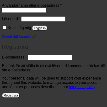
Obligatoriskt
Användarnamn eller e-postadress
*
Obligatoriskt
Lösenord
*
Kom ihåg mig
Logga in
Glömt ditt lösenord?
Registrera
Obligatoriskt
E-postadress
*
En länk för att ställa in ett nytt lösenord kommer att skickas till
din e-postadress.
Your personal data will be used to support your experience
throughout this website, to manage access to your account,
and for other purposes described in our
integritetspolicy
.
Registrera