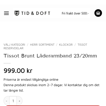
Skip
to
content
VÄLJ KATEGORI
/
HERR SORTIMENT
/
KLOCKOR
/
TISSOT
RESERVDELAR
Tissot Brunt Läderarmband 23/20mm
999.00 kr
Priserna är endast tillgängliga online
Denna produkt skickas inom 2–7 dagar. Vi kontaktar dig om det
tar längre tid.
Tissot Brunt Läderarmband 23/20mm mängd