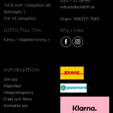
033 – 27 06 40
Tid & Doft i Dalsjöfors AB
info@tidochdoft.se
Bollvägen 1
516 34 Dalsjöfors
Orgnr: 556537-7545
HITTA TILL OSS
FÖLJ OSS
Karta / Vägbeskrivning »
INFORMATION
Om oss
Köpvillkor
Integritetspolicy
Frakt och Retur
Kontakta oss