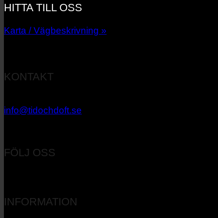
HITTA TILL OSS
Karta / Vägbeskrivning »
KONTAKT
033 – 27 06 40
info@tidochdoft.se
Orgnr: 556537-7545
FÖLJ OSS
INFORMATION