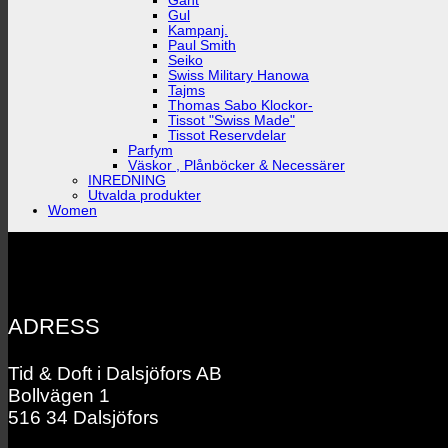
Gant
Gul
Kampanj.
Paul Smith
Seiko
Swiss Military Hanowa
Tajms
Thomas Sabo Klockor-
Tissot "Swiss Made"
Tissot Reservdelar
Parfym
Väskor , Plånböcker & Necessärer
INREDNING
Utvalda produkter
Women
ADRESS
Tid & Doft i Dalsjöfors AB
Bollvägen 1
516 34 Dalsjöfors