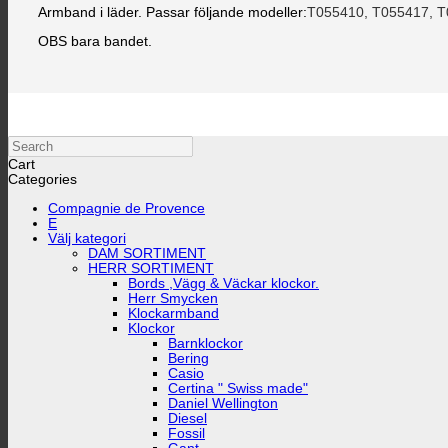
T055410, T055417, 
Armband i läder. Passar följande modeller:
OBS bara bandet.
Search
Cart
Categories
Compagnie de Provence
E
Välj kategori
DAM SORTIMENT
HERR SORTIMENT
Bords ,Vägg & Väckar klockor.
Herr Smycken
Klockarmband
Klockor
Barnklockor
Bering
Casio
Certina " Swiss made"
Daniel Wellington
Diesel
Fossil