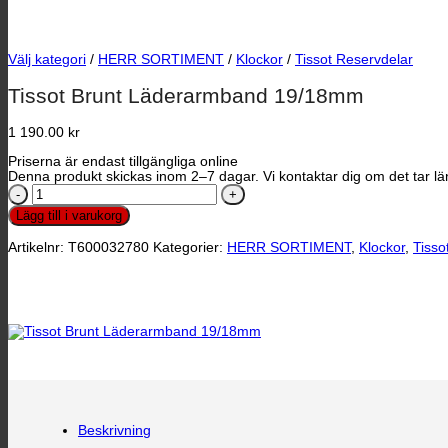
Välj kategori
/
HERR SORTIMENT
/
Klockor
/
Tissot Reservdelar
Tissot Brunt Läderarmband 19/18mm
1 190.00
kr
Priserna är endast tillgängliga online
Denna produkt skickas inom 2–7 dagar. Vi kontaktar dig om det tar län
Tissot
Brunt
Lägg till i varukorg
Läderarmband
19/18mm
Artikelnr:
T600032780
Kategorier:
HERR SORTIMENT
,
Klockor
,
Tisso
mängd
Beskrivning