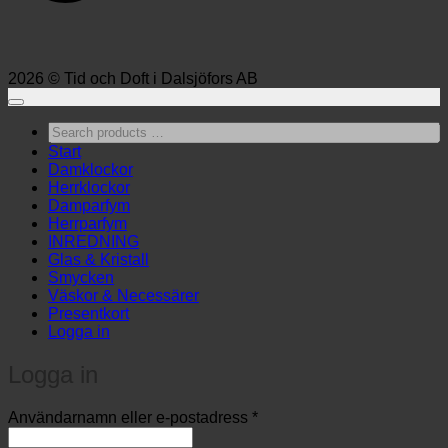
2026 © Tid och Doft i Dalsjöfors AB
Search
products
Start
…
Damklockor
Herrklockor
Damparfym
Herrparfym
INREDNING
Glas & Kristall
Smycken
Väskor & Necessärer
Presentkort
Logga in
Logga in
Obligatoriskt
Användarnamn eller e-postadress
*