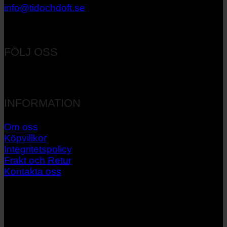
info@tidochdoft.se
Orgnr: 556537-7545
FÖLJ OSS
INFORMATION
Om oss
Köpvillkor
Integritetspolicy
Frakt och Retur
Kontakta oss