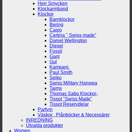
Herr Smycken
Klockarmband
Klockor
Barnklockor
Bering
Casio
Certina " Swiss made"
Daniel Wellington
Diesel
Fossil
Gant
Gul
Kampanj.
Paul Smith
Seiko
Swiss Military Hanowa
Tajms
Thomas Sabo Klockor-
Tissot "Swiss Made"
Tissot Reservdelar
Parfym
Väskor , Plånböcker & Necessärer
INREDNING
Utvalda produkter
Women