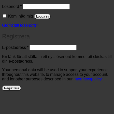
Obligatoriskt
Lösenord
*
Kom ihåg mig
Logga in
Glömt ditt lösenord?
Registrera
Obligatoriskt
E-postadress
*
En länk för att ställa in ett nytt lösenord kommer att skickas till
din e-postadress.
Your personal data will be used to support your experience
throughout this website, to manage access to your account,
and for other purposes described in our
integritetspolicy
.
Registrera