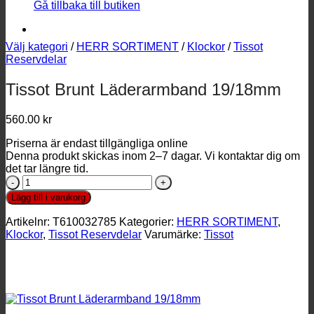
Gå tillbaka till butiken
Välj kategori
/
HERR SORTIMENT
/
Klockor
/
Tissot
Reservdelar
Tissot Brunt Läderarmband 19/18mm
560.00
kr
Priserna är endast tillgängliga online
Denna produkt skickas inom 2–7 dagar. Vi kontaktar dig om
det tar längre tid.
Tissot
Brunt
Lägg till i varukorg
Läderarmband
19/18mm
Artikelnr:
T610032785
Kategorier:
HERR SORTIMENT
,
mängd
Klockor
,
Tissot Reservdelar
Varumärke:
Tissot